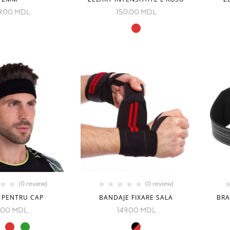
9.00
MDL
150.00
MDL
(0 review)
(0 review)
 PENTRU CAP
BANDAJE FIXARE SALA
BRA
.00
MDL
149.00
MDL