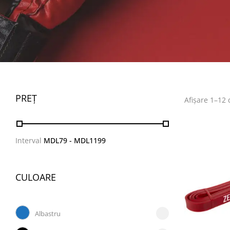
PREȚ
Afișare 1–12 
Interval
MDL
79
- MDL
1199
CULOARE
Albastru