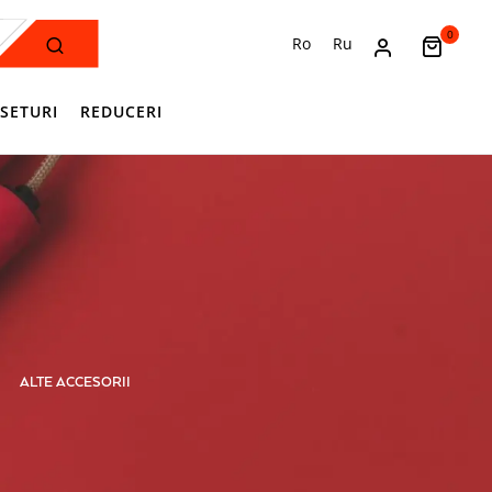
0
Ro
Ru
SETURI
REDUCERI
ALTE ACCESORII
ANTRENAMENT I SALĂ
APĂRĂTO