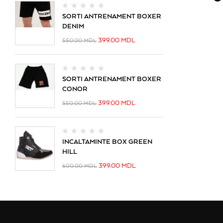
SORTI ANTRENAMENT BOXER
DENIM
399.00
MDL
550.00
MDL
SORTI ANTRENAMENT BOXER
CONOR
399.00
MDL
550.00
MDL
INCALTAMINTE BOX GREEN
HILL
399.00
MDL
600.00
MDL