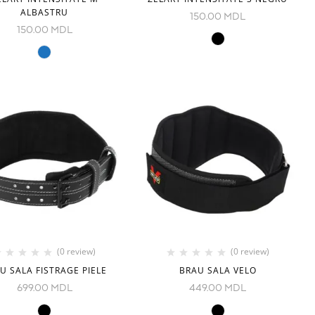
ALBASTRU
150.00
MDL
150.00
MDL
(0 review)
(0 review)
U SALA FISTRAGE PIELE
BRAU SALA VELO
699.00
MDL
449.00
MDL