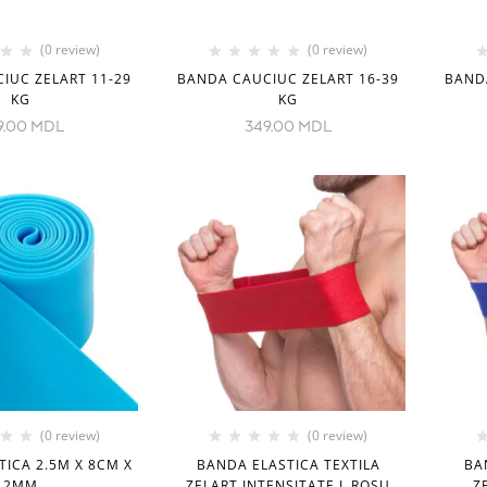
(0 review)
(0 review)
IUC ZELART 11-29
BANDA CAUCIUC ZELART 16-39
BAND
KG
KG
9.00
MDL
349.00
MDL
(0 review)
(0 review)
ICA 2.5M X 8CM X
BANDA ELASTICA TEXTILA
BA
2MM
ZELART INTENSITATE L ROSU
Z