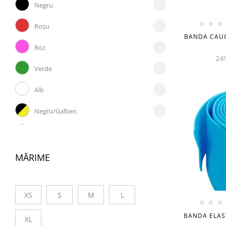
Negru
Roșu
BANDA CAUC
Roz
24
Verde
Alb
Negru/Galben
Negru/Rosu
Oranj
MĂRIME
Sur
XS
S
M
L
Violet
BANDA ELAST
XL