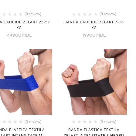
(0 review)
(0 review)
A CAUCIUC ZELART 25-57
BANDA CAUCIUC ZELART 7-16
KG
KG
449.00
MDL
199.00
MDL
(0 review)
(0 review)
NDA ELASTICA TEXTILA
BANDA ELASTICA TEXTILA
ELART INTENSITATE M
ZELART INTENSITATE S NEGRU