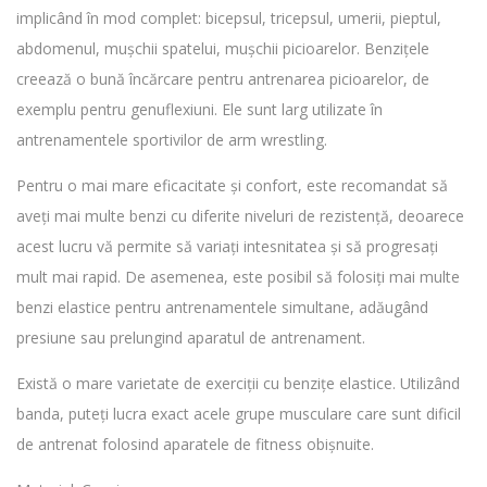
implicând în mod complet: bicepsul, tricepsul, umerii, pieptul,
abdomenul, mușchii spatelui, mușchii picioarelor. Benzițele
creează o bună încărcare pentru antrenarea picioarelor, de
exemplu pentru genuflexiuni. Ele sunt larg utilizate în
antrenamentele sportivilor de arm wrestling.
Pentru o mai mare eficacitate și confort, este recomandat să
aveți mai multe benzi cu diferite niveluri de rezistență, deoarece
acest lucru vă permite să variați intesnitatea și să progresați
mult mai rapid. De asemenea, este posibil să folosiți mai multe
benzi elastice pentru antrenamentele simultane, adăugând
presiune sau prelungind aparatul de antrenament.
Există o mare varietate de exerciții cu benzițe elastice. Utilizând
banda, puteți lucra exact acele grupe musculare care sunt dificil
de antrenat folosind aparatele de fitness obișnuite.