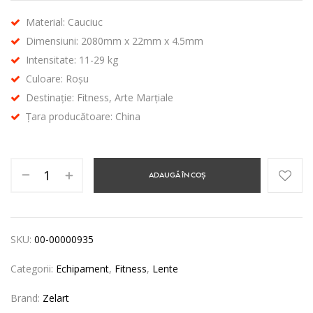
Material: Cauciuc
Dimensiuni: 2080mm x 22mm x 4.5mm
Intensitate: 11-29 kg
Culoare: Roșu
Destinație: Fitness, Arte Marțiale
Țara producătoare: China
ADAUGĂ ÎN COȘ
SKU:
00-00000935
Categorii:
Echipament
,
Fitness
,
Lente
Brand:
Zelart