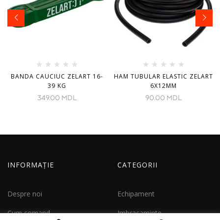
BANDA CAUCIUC ZELART 16-
HAM TUBULAR ELASTIC ZELART
39 KG
6X12MM
349.00
MDL
90.00
MDL
INFORMAȚIE
CATEGORII
Despre noi
Echipament
Cum comand
Imbracaminte