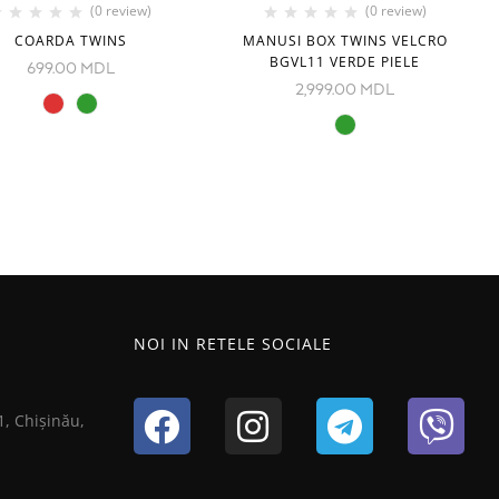
(0 review)
(0 review)
COARDA TWINS
MANUSI BOX TWINS VELCRO
BGVL11 VERDE PIELE
699.00
MDL
2,999.00
MDL
NOI IN RETELE SOCIALE
1, Chișinău,