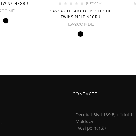
(0 review)
 TWINS NEGRU
CASCA CU BARA DE PROTECTIE
9.00
MDL
TWINS PIELE NEGRU
1,599.00
MDL
CONTACTE
Decebal Blvd 139 B, oficiul 11
Moldova
e
( vezi pe hartă)