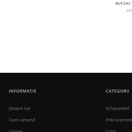
RUCSAC
34
INFORMAȚIE
CATEGORII
Despre noi
Echipament
Cum comand
Imbracamint
Livrare
Copii