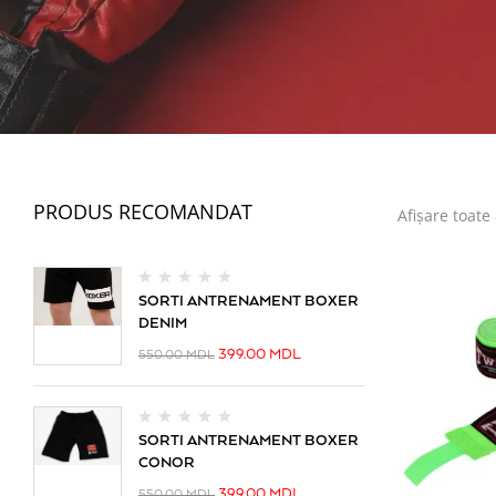
PRODUS RECOMANDAT
Afișare toate
SORTI ANTRENAMENT BOXER
DENIM
399.00
MDL
550.00
MDL
SORTI ANTRENAMENT BOXER
CONOR
399.00
MDL
550.00
MDL