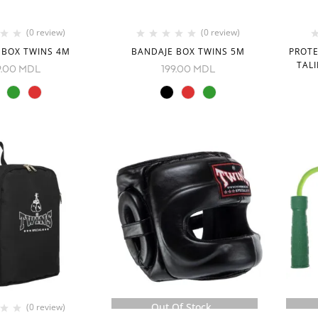
(0 review)
(0 review)
 BOX TWINS 4M
BANDAJE BOX TWINS 5M
PROTE
TALI
9.00
MDL
199.00
MDL
Out Of Stock
(0 review)