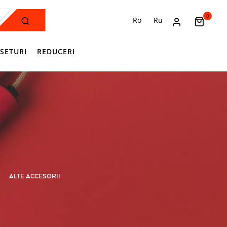
0
Ro
Ru
SETURI
REDUCERI
ALTE ACCESORII
ANTRENAMENT I SALĂ
APĂRĂTO