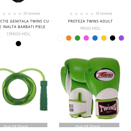
(0 review)
(0 review)
CTIE GENITALA TWINS CU
PROTEZA TWINS ADULT
E INALTA BARBATI PIELE
99.00
MDL
1,199.00
MDL
Out Of Stock
Out Of Stock