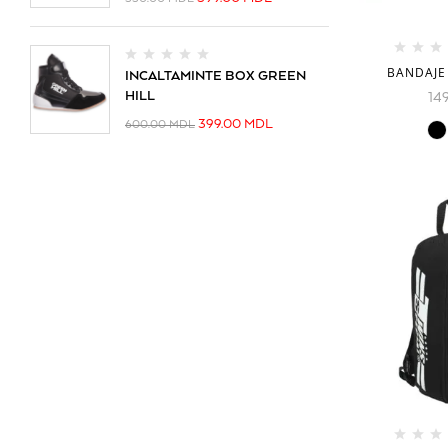
BANDAJE
INCALTAMINTE BOX GREEN
HILL
14
399.00
MDL
600.00
MDL