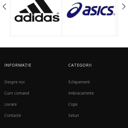
INFORMAȚIE
CATEGORII
Despre noi
Echipament
Cum comand
Imbracaminte
Livrare
Copii
Contacte
Seturi