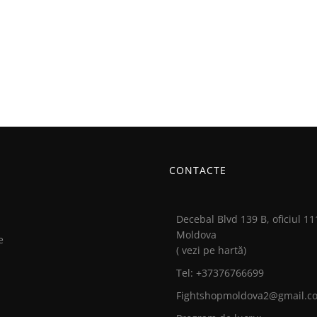
CONTACTE
Decebal Blvd 139 B, oficiul 11
Moldova
e
( vezi pe hartă)
Tel: +37376766699
Fightshopmoldova2@gmail.c