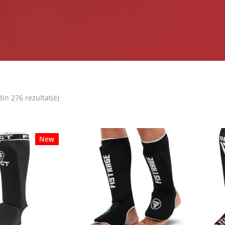
din 276 rezultat(e)
New