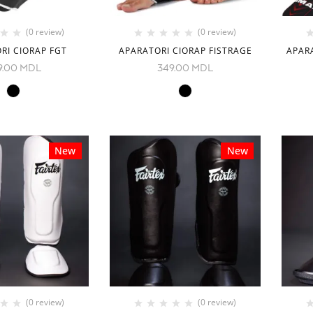
(0 review)
(0 review)
RI CIORAP FGT
APARATORI CIORAP FISTRAGE
APAR
9.00
MDL
349.00
MDL
New
New
(0 review)
(0 review)