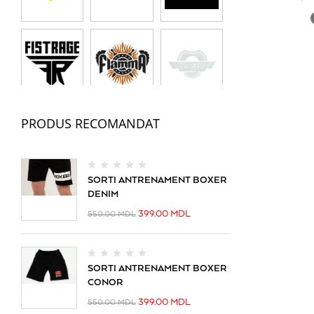
Sur
Violet
PRODUS RECOMANDAT
SORTI ANTRENAMENT BOXER
DENIM
399.00
MDL
550.00
MDL
SORTI ANTRENAMENT BOXER
CONOR
399.00
MDL
550.00
MDL