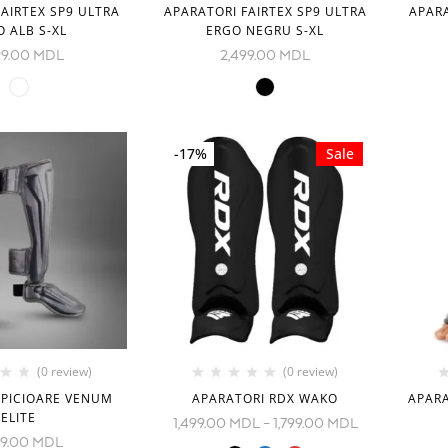
AIRTEX SP9 ULTRA
APARATORI FAIRTEX SP9 ULTRA
APARA
O ALB S-XL
ERGO NEGRU S-XL
99.00
MDL
2,499.00
MDL
-17%
Sale
(0 review)
(0 review)
 PICIOARE VENUM
APARATORI RDX WAKO
APARA
ELITE
1,499.00
MDL
–
1,799.00
MDL
99.00
MDL