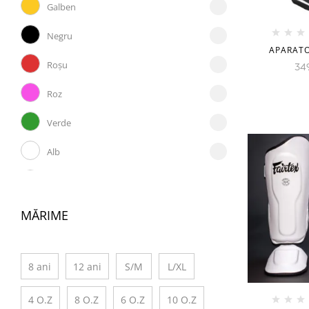
Galben
Negru
APARATO
Roșu
34
Roz
Verde
Alb
Alb/Albastru
Alb/Auriu
MĂRIME
Alb/Negru
8 ani
12 ani
S/M
L/XL
Alb/Roșu
Alb/Roz
4 O.Z
8 O.Z
6 O.Z
10 O.Z