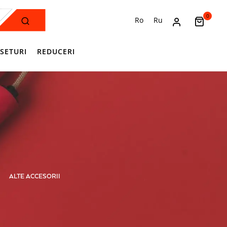
0
Ro
Ru
SETURI
REDUCERI
ALTE ACCESORII
ANTRENAMENT I SALĂ
APĂRĂTO