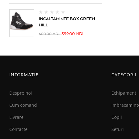
INCALTAMINTE BOX GREEN
HILL
399.00
MDL
600.00
MDL
INFORMAȚIE
CATEGORII
Despre noi
Echipament
Cum comand
Imbracamint
Livrare
Copii
Contacte
Seturi