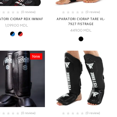
(0 review)
(0 review)
ATORI CIORAP RDX IMMAF
APARATORI CIORAP TARE VL-
7927 FISTRAGE
1,099.00
MDL
449.00
MDL
New
(0 review)
(0 review)