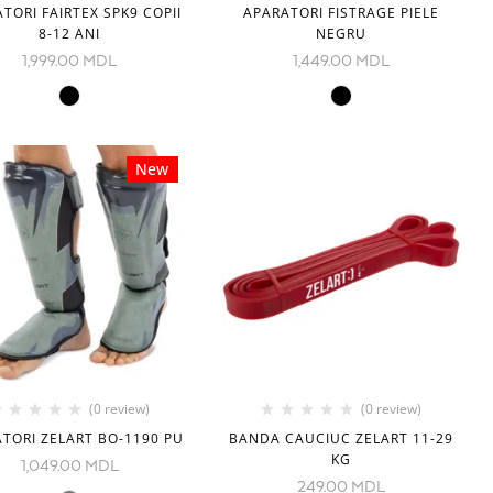
TORI FAIRTEX SPK9 COPII
APARATORI FISTRAGE PIELE
8-12 ANI
NEGRU
1,999.00
MDL
1,449.00
MDL
New
(0 review)
(0 review)
TORI ZELART BO-1190 PU
BANDA CAUCIUC ZELART 11-29
KG
1,049.00
MDL
249.00
MDL