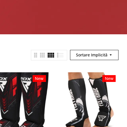
Sortare Implicită
New
New