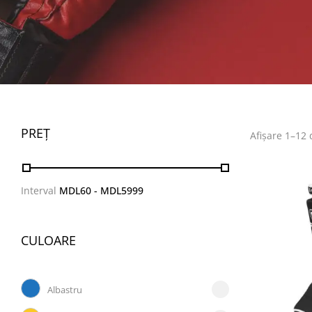
PREȚ
Afișare 1–12 
Interval
MDL
60
- MDL
5999
CULOARE
Albastru