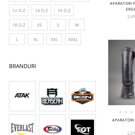
APARATORI F
Albastru/Roșu
ERG
12 O.Z
14 O.Z
16 O.Z
2,4
Negru/Alb
18 O.Z
XS
S
M
Negru/Albastru
L
XL
XXL
XXXL
Negru/Auriu
Negru/Galben
BRANDURI
Negru/Oranj
Negru/Rosu
Negru/Sur
Negru/Violet
APARATORI
Oranj
2,2
Roz/Negru