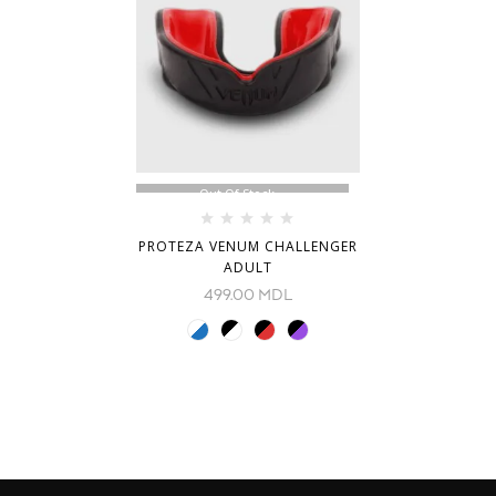
Out Of Stock
PROTEZA VENUM CHALLENGER
ADULT
499.00
MDL