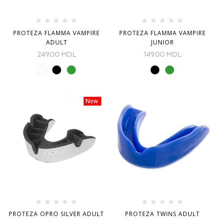
PROTEZA FLAMMA VAMPIRE
PROTEZA FLAMMA VAMPIRE
ADULT
JUNIOR
249.00
MDL
149.00
MDL
New
PROTEZA OPRO SILVER ADULT
PROTEZA TWINS ADULT