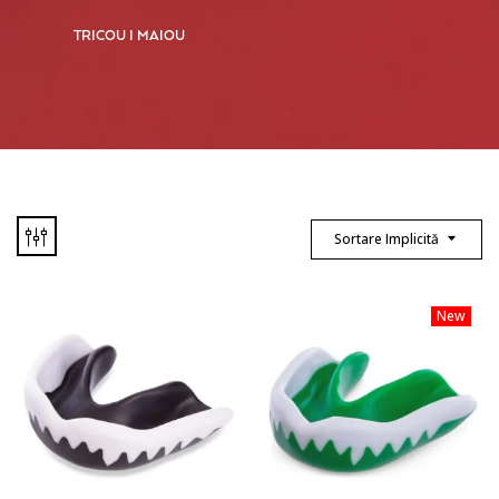
TRICOU I MAIOU
Sortare Implicită
New