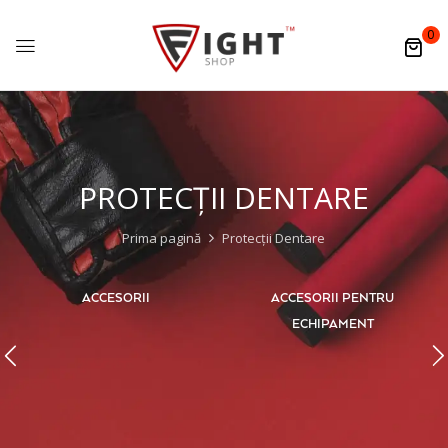
0
PROTECȚII DENTARE
Prima pagină
Protecții Dentare
ACCESORII
ACCESORII PENTRU
ECHIPAMENT