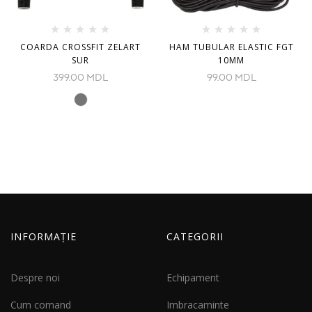
COARDA CROSSFIT ZELART
HAM TUBULAR ELASTIC FGT
SUR
10MM
399.00
MDL
99.00
MDL
INFORMAȚIE
CATEGORII
Despre noi
Echipament
Cum comand
Imbracaminte