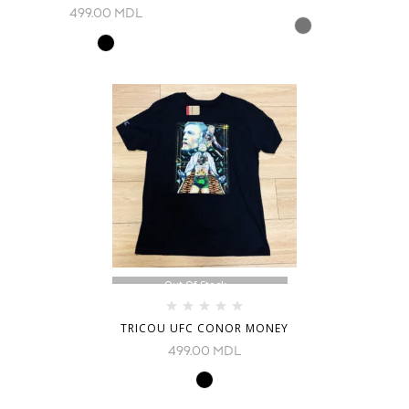
499.00
MDL
Out Of Stock
TRICOU UFC CONOR MONEY
499.00
MDL