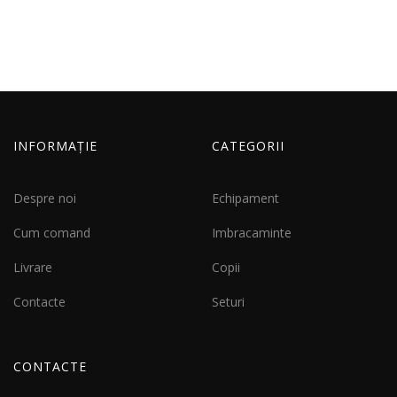
INFORMAȚIE
CATEGORII
Despre noi
Echipament
Cum comand
Imbracaminte
Livrare
Copii
Contacte
Seturi
CONTACTE