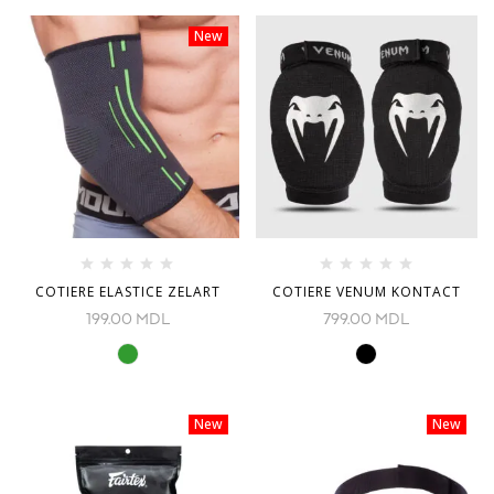
New
COTIERE ELASTICE ZELART
COTIERE VENUM KONTACT
199.00
MDL
799.00
MDL
New
New