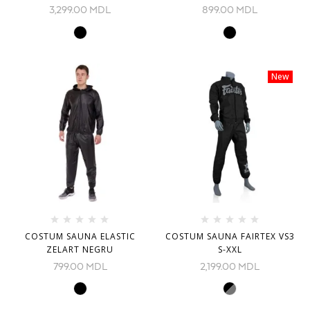
3,299.00
MDL
899.00
MDL
New
COSTUM SAUNA ELASTIC
COSTUM SAUNA FAIRTEX VS3
ZELART NEGRU
S-XXL
799.00
MDL
2,199.00
MDL