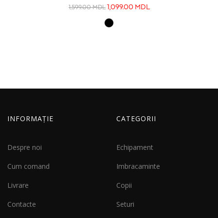
1,099.00
MDL
1,599.00
MDL
INFORMAȚIE
CATEGORII
Despre noi
Echipament
Cum comand
Imbracaminte
Livrare
Copii
Contacte
Seturi