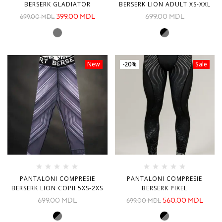
BERSERK GLADIATOR
BERSERK LION ADULT XS-XXL
399.00
MDL
699.00
MDL
699.00
MDL
New
-20%
Sale
PANTALONI COMPRESIE
PANTALONI COMPRESIE
BERSERK LION COPII 5XS-2XS
BERSERK PIXEL
699.00
MDL
560.00
MDL
699.00
MDL