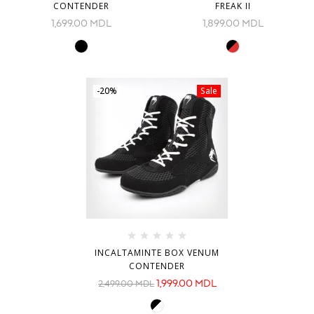
CONTENDER
FREAK II
1,699.00
MDL
1,899.00
MDL
-20%
Sale
INCALTAMINTE BOX VENUM
CONTENDER
1,999.00
MDL
2,499.00
MDL