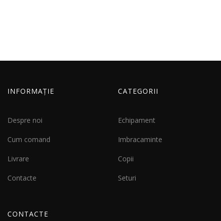
INFORMAȚIE
CATEGORII
Despre noi
Echipament
Cum comand
Imbracaminte
Livrare
Copii
Contacte
Seturi
CONTACTE