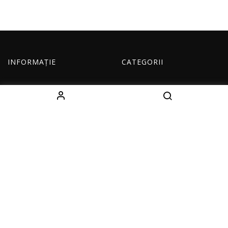
INFORMAȚIE
CATEGORII
Despre noi
Echipament
Cum comand
Imbracaminte
Livrare
Copii
Contacte
Seturi
CONTACTE
Decebal Blvd 139 B, oficiul 111, Chișinău, Moldova