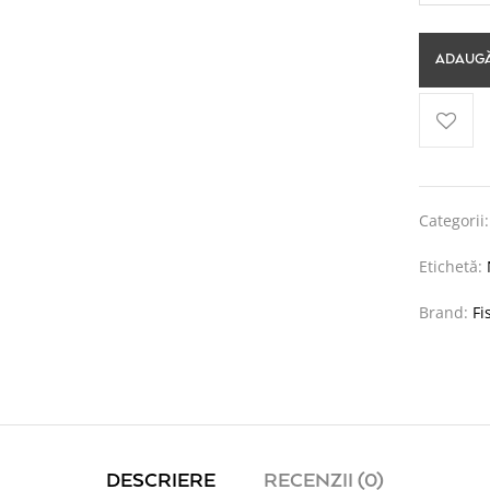
ADAUGĂ
Categorii
Etichetă:
Brand:
Fi
DESCRIERE
RECENZII (0)