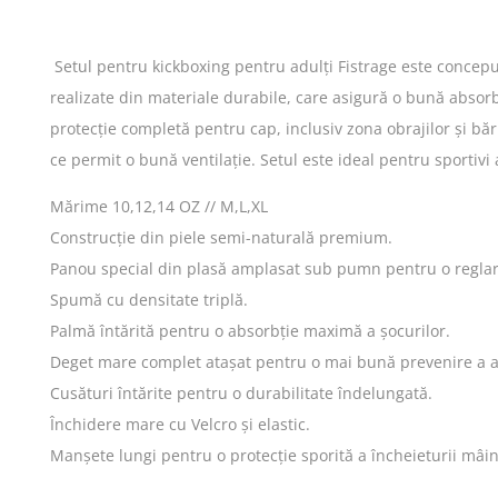
Setul pentru kickboxing pentru adulți Fistrage este conceput
realizate din materiale durabile, care asigură o bună absorbț
protecție completă pentru cap, inclusiv zona obrajilor și bă
ce permit o bună ventilație. Setul este ideal pentru sportiv
Mărime 10,12,14 OZ // M,L,XL
Construcție din piele semi-naturală premium.
Panou special din plasă amplasat sub pumn pentru o reglar
Spumă cu densitate triplă.
Palmă întărită pentru o absorbție maximă a șocurilor.
Deget mare complet atașat pentru o mai bună prevenire a ac
Cusături întărite pentru o durabilitate îndelungată.
Închidere mare cu Velcro și elastic.
Manșete lungi pentru o protecție sporită a încheieturii mâini