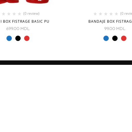
(0 review)
(0 revi
 BOX FISTRAGE BASIC PU
BANDAJE BOX FISTRA
699.00
MDL
99.00
MDL
CONTACTE
Decebal Blvd 139 B, oficiul 11
Moldova
e
( vezi pe hartă)
Tel: +37376766699
Fightshopmoldova2@gmail.c