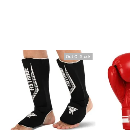
New
Out Of Stock