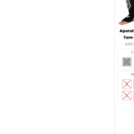
Aparat
Tare 
449
C
M
S
L