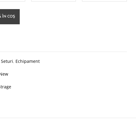
 ÎN COȘ
:
Seturi
,
Echipament
New
strage