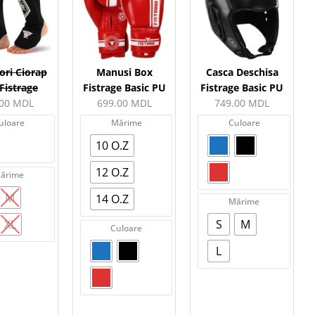
ori Ciorap
Manusi Box
Casca Deschisa
Fistrage
Fistrage Basic PU
Fistrage Basic PU
.00
MDL
699.00
MDL
749.00
MDL
uloare
Mărime
Culoare
10 O.Z
12 O.Z
ărime
M
14 O.Z
Mărime
XL
S
M
Culoare
L