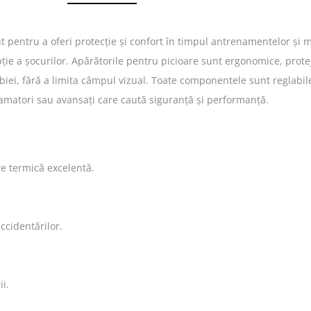
 pentru a oferi protecție și confort în timpul antrenamentelor și 
ie a șocurilor. Apărătorile pentru picioare sunt ergonomice, protejân
rbiei, fără a limita câmpul vizual. Toate componentele sunt reglabi
i amatori sau avansați care caută siguranță și performanță.
e termică excelentă.
cidentărilor.
i.