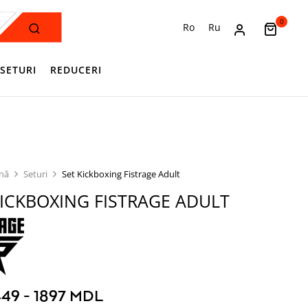
0
Ro
Ru
SETURI
REDUCERI
ină
Seturi
Set Kickboxing Fistrage Adult
KICKBOXING FISTRAGE ADULT
449 - 1897 MDL