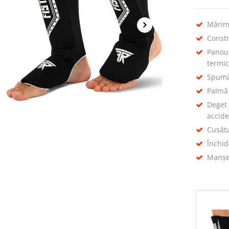
Mărime
Constr
Panou
termic
Spumă 
Palmă 
Deget
accide
Cusătu
Închid
Manșet