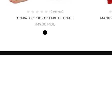
(0 review)
APARATORI CIORAP TARE FISTRAGE
MANUSI
449.00
MDL
INFORMAȚIE
CATEGORII
Despre noi
Echipament
Cum comand
Imbracamint
Livrare
Copii
Contacte
Seturi