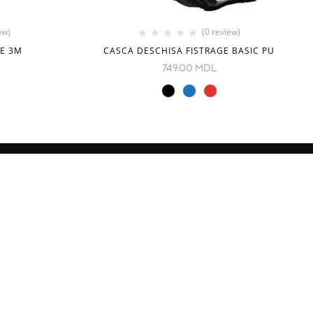
ew)
(0 review)
GE 3M
CASCA DESCHISA FISTRAGE BASIC PU
749.00
MDL
NOI IN RETELE SOCIALE
1, Chișinău,
om