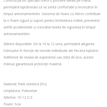
Construcția lor specială oferă o potrivire ideală pe mână,
permițând luptătorului să se simtă confortabil și încrezător în
timpul antrenamentelor. Sistemul de fixare cu Velcro contribuie
la o fixare sigură și suport pentru încheietura mâinii, prevenind
astfel accidentările și crescând nivelul de siguranță în timpul
antrenamentelor.
Mărimi disponibile: De la 10 la 12 uncii, permițând alegerea
mănușilor în funcție de nevoile individuale ale fiecărui luptător.
Indiferent de nivelul de experiență sau stilul de box, aceste
mănuși garantează protecție maximă.
Material: Piele sintetică (PU)
Umplutura: Poliuretan
Mărime: 10-12 O.Z
Fixare: Scai