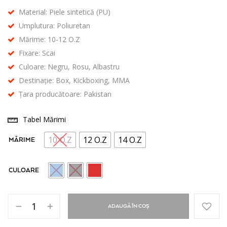
Material: Piele sintetică (PU)
Umplutura: Poliuretan
Mărime: 10-12 O.Z
Fixare: Scai
Culoare: Negru, Rosu, Albastru
Destinație: Box, Kickboxing, MMA
Țara producătoare: Pakistan
Tabel Mărimi
10 O.Z
12 O.Z
14 O.Z
MĂRIME
CULOARE
ADAUGĂ ÎN COȘ