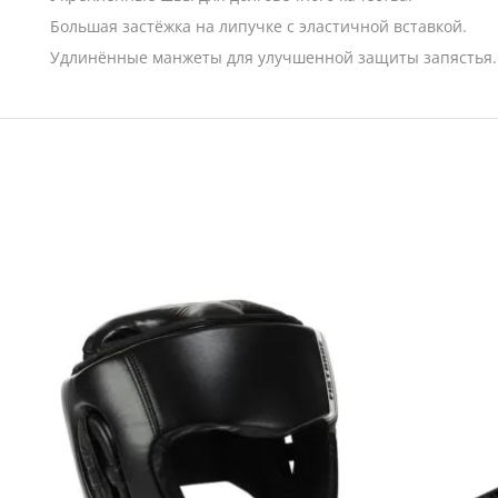
Большая застёжка на липучке с эластичной вставкой.
Удлинённые манжеты для улучшенной защиты запястья.