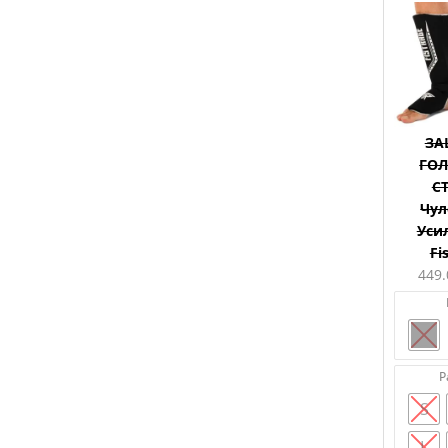
ЗА
ГОЛ
С
Чул
Уси
Fi
449
Р
S
L