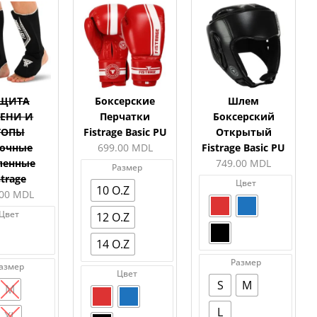
ЩИТА
Боксерские
Шлем
ЕНИ И
Перчатки
Боксерский
ТОПЫ
Fistrage Basic PU
Открытый
очные
699.00
MDL
Fistrage Basic PU
ленные
749.00
MDL
Размер
strage
Цвет
10 O.Z
.00
MDL
Цвет
12 O.Z
14 O.Z
Размер
азмер
Цвет
S
M
M
L
XL