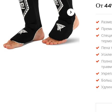
От 44
Размер
Преми
Специ
термо
Пена 
Усиле
Полно
травм
Укреп
Больш
Удлин