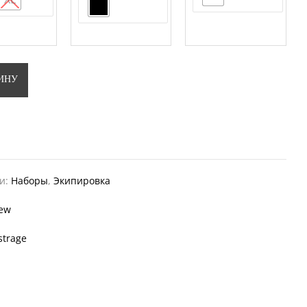
ЗИНУ
ии:
Наборы
,
Экипировка
ew
strage