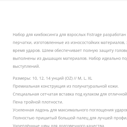
Набор для кикбоксинга для взрослых Fistrage разработа
перчатки, изготовленные из износостойких материалов,
время ударов. Шлем обеспечивает полную защиту головы
выполнены из дышащих материалов. Набор идеально под
выступлений.
Размеры: 10, 12, 14 унций (OZ) // M, L, XL
Премиальная конструкция из полунатуральной кожи.
Специальная сетчатая вставка под кулаком для отлично
Пена тройной плотности.
Усиленная ладонь для максимального поглощения ударо
Полностью пришитый большой палец для лучшей профил
Укреплённые швы для долговечного качества.