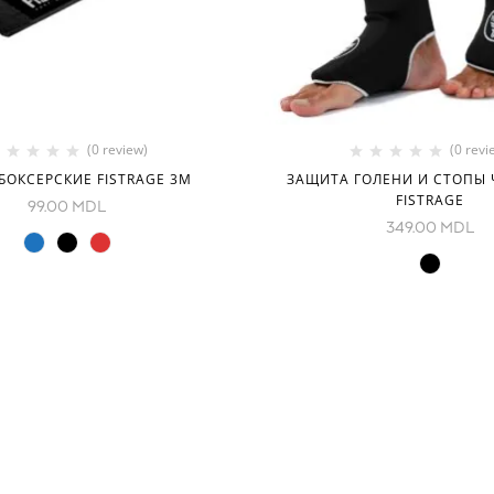
(0 review)
(0 revi
БОКСЕРСКИЕ FISTRAGE 3М
ЗАЩИТА ГОЛЕНИ И СТОПЫ
FISTRAGE
99.00
MDL
349.00
MDL
И
КОНТАКТЫ
ие
Decebal Blvd 139 B, офис 111