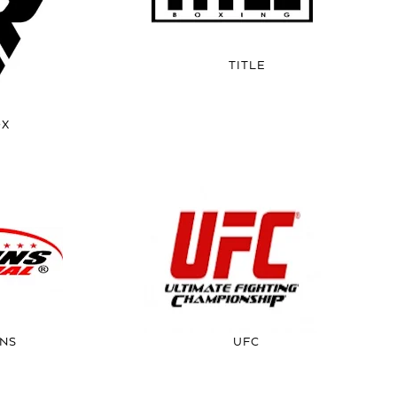
TITLE
DX
INS
UFC