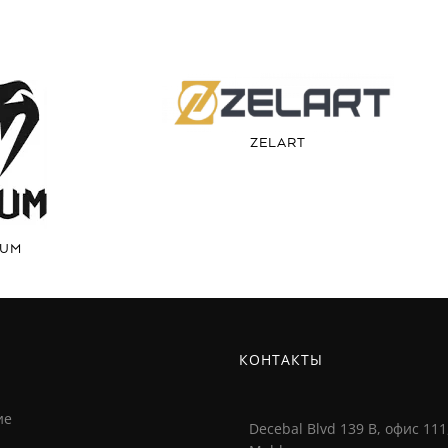
ZELART
NUM
И
КОНТАКТЫ
ие
Decebal Blvd 139 B, офис 111