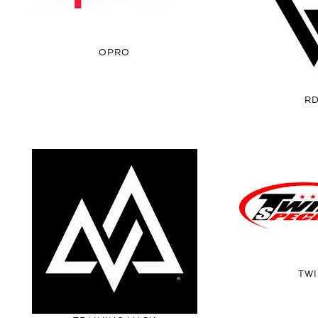
OPRO
R
TW