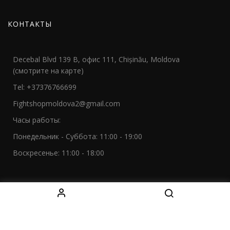
КОНТАКТЫ
Decebal Blvd 139 B, офис 111, Chișinău, Moldova
(смотрите на карте)
Tel: +37376766699
Fightshopmoldova2@gmail.com
Часы работы:
Понедельник - Суббота: 11:00 - 19:00
Воскресенье: 11:00 - 18:00
МЫ В СОЦСЕТЯХ