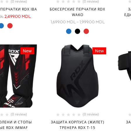
(0 review)
(0 review)
ПЕРЧАТКИ RDX IBA
БОКСЕРСКИЕ ПЕРЧАТКИ RDX
З
WAKO
ЕД
2,499.00
MDL
DL
1,699.00
MDL
–
1,999.00
MDL
New
New
(0 review)
(0 review)
ОЛЕНИ И СТОПЫ
ЗАЩИТА КОРПУСА (ЖИЛЕТ)
ЗА
ЫЕ RDX IMMAF
ТРЕНЕРА RDX T-15