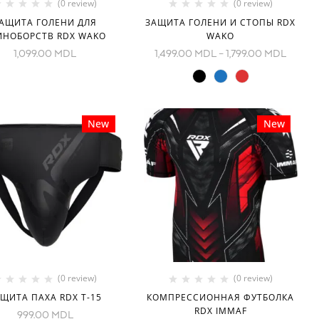
(0 review)
(0 review)
АЩИТА ГОЛЕНИ ДЛЯ
ЗАЩИТА ГОЛЕНИ И СТОПЫ RDX
ИНОБОРСТВ RDX WAKO
WAKO
1,099.00
MDL
1,499.00
MDL
–
1,799.00
MDL
New
New
(0 review)
(0 review)
ЩИТА ПАХА RDX T-15
КОМПРЕССИОННАЯ ФУТБОЛКА
RDX IMMAF
999.00
MDL