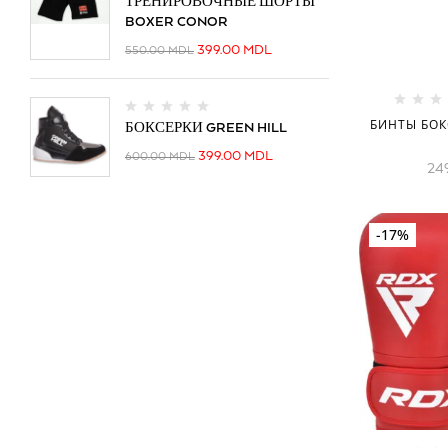
ТРЕНИРОВОЧНЫЕ ШОРТЫ
BOXER CONOR
399.00
MDL
550.00
MDL
БИНТЫ БОК
БОКСЕРКИ GREEN HILL
399.00
MDL
600.00
MDL
24
-17%