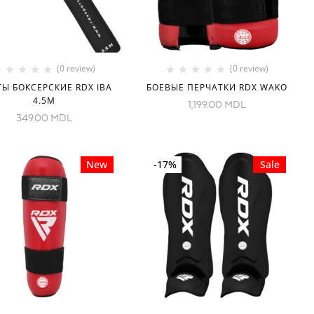
(0 review)
(0 review)
Ы БОКСЕРСКИЕ RDX IBA
БОЕВЫЕ ПЕРЧАТКИ RDX WAKO
4.5M
1,199.00
MDL
349.00
MDL
New
-17%
Sale