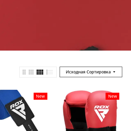
Исходная Сортировка
New
New