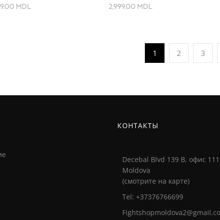
99.00
MDL
2,999.00
MDL
1
2
3
И
КОНТАКТЫ
ие
Decebal Blvd 139 B, офис 111
Moldova
(смотрите на карте)
Tel: +37376766699
Fightshopmoldova2@gmail.c