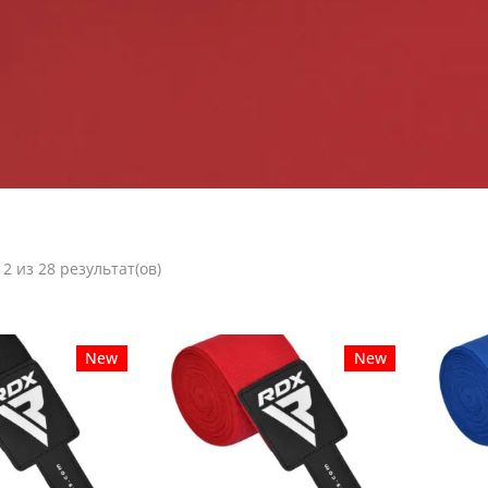
2 из 28 результат(ов)
New
New