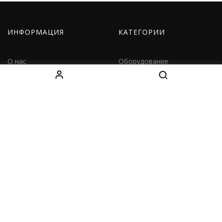
ИНФОРМАЦИЯ
КАТЕГОРИИ
О нас
Оборудование
Как заказать
Одежда
Доставка
Дети
Контакты
Наборы
КОНТАКТЫ
Decebal Blvd 139 B, офис 111, Chișinău, Moldova
(смотрите на карте)
Tel: +37376766699