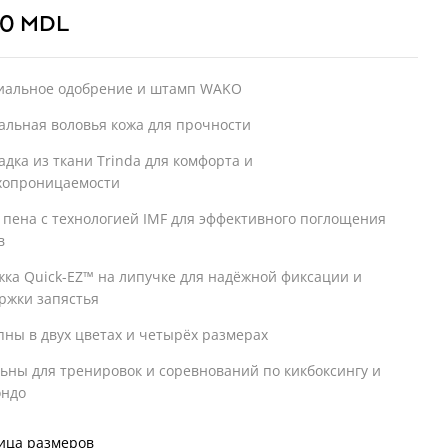
00
MDL
альное одобрение и штамп WAKO
альная воловья кожа для прочности
адка из ткани Trinda для комфорта и
хопроницаемости
 пена с технологией IMF для эффективного поглощения
в
жка Quick-EZ™ на липучке для надёжной фиксации и
ржки запястья
пны в двух цветах и четырёх размерах
ьны для тренировок и соревнований по кикбоксингу и
ондо
ица размеров