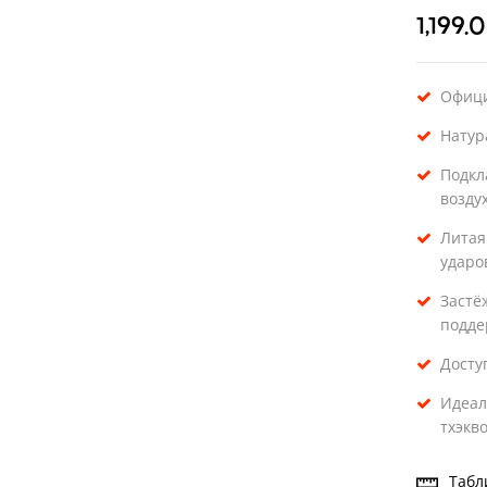
1,199.
Офици
Натур
Подкл
возду
Литая
ударо
Застё
подде
Досту
Идеал
тхэкв
Табл