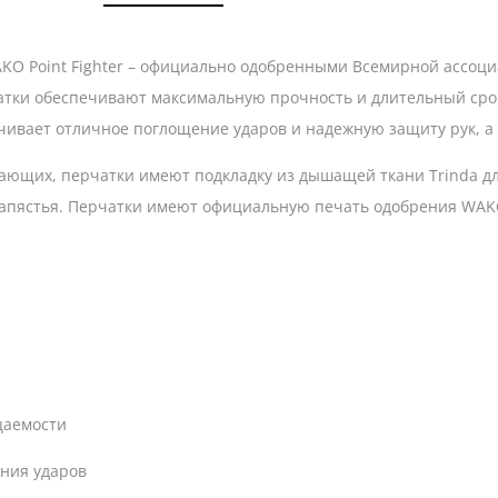
KO Point Fighter – официально одобренными Всемирной ассоци
атки обеспечивают максимальную прочность и длительный сро
печивает отличное поглощение ударов и надежную защиту рук, 
нающих, перчатки имеют подкладку из дышащей ткани Trinda д
 запястья. Перчатки имеют официальную печать одобрения WAK
цаемости
ения ударов