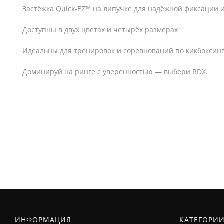
Застёжка Quick-EZ™ на липучке для надёжной фиксации 
Доступны в двух цветах и четырёх размерах
Идеальны для тренировок и соревнований по кикбоксинг
Доминируй на ринге с уверенностью — выбери RDX.
New