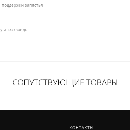
и поддержки запястья
у и тхэквондо
СОПУТСТВУЮЩИЕ ТОВАРЫ
New