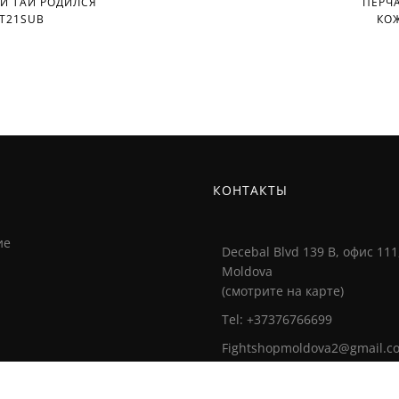
Й ТАЙ РОДИЛСЯ
ПЕРЧА
T21SUB
КОЖ
И
КОНТАКТЫ
ие
Decebal Blvd 139 B, офис 111
Moldova
(смотрите на карте)
Tel: +37376766699
Fightshopmoldova2@gmail.c
Часы работы: