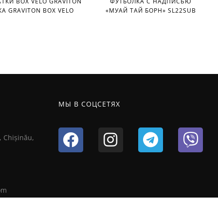
ТКИ BOX VELO GRAVITON
ФУТБОЛКА С НАДПИСЬЮ
А GRAVITON BOX VELO
«МУАЙ ТАЙ БОРН» SL22SUB
МЫ В СОЦСЕТЯХ
, Chișinău,
om