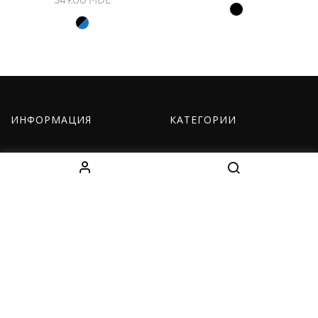
349.00
MDL
ИНФОРМАЦИЯ
КАТЕГОРИИ
О нас
Оборудование
Как заказать
Одежда
Доставка
Дети
Контакты
Наборы
КОНТАКТЫ