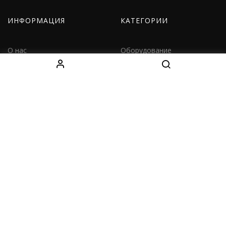
ИНФОРМАЦИЯ
КАТЕГОРИИ
О нас
Оборудование
Как заказать
Одежда
Доставка
Дети
Контакты
Наборы
КОНТАКТЫ
Decebal Blvd 139 B, офис 111, Chișinău, Moldova
(смотрите на карте)
Tel: +37376766699
Fightshopmoldova2@gmail.com