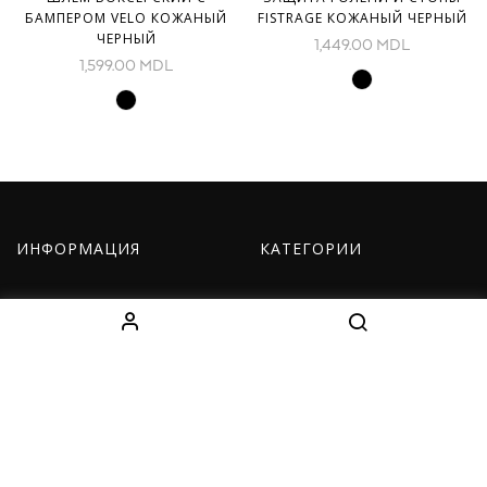
БАМПЕРОМ VELO КОЖАНЫЙ
FISTRAGE КОЖАНЫЙ ЧЕРНЫЙ
ЧЕРНЫЙ
1,449.00
MDL
1,599.00
MDL
ИНФОРМАЦИЯ
КАТЕГОРИИ
О нас
Оборудование
Как заказать
Одежда
Доставка
Дети
Контакты
Наборы