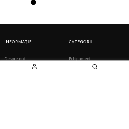
INFORMAȚIE
CATEGORII
Despre noi
Echipament
Cum comand
Imbracaminte
Livrare
Copii
Contacte
Seturi
CONTACTE