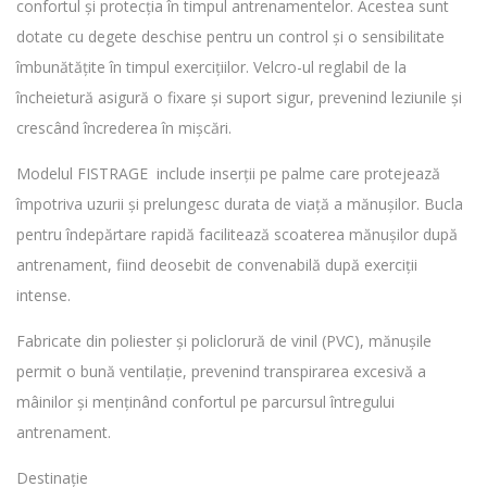
confortul și protecția în timpul antrenamentelor. Acestea sunt
dotate cu degete deschise pentru un control și o sensibilitate
îmbunătățite în timpul exercițiilor. Velcro-ul reglabil de la
încheietură asigură o fixare și suport sigur, prevenind leziunile și
crescând încrederea în mișcări.
Modelul FISTRAGE include inserții pe palme care protejează
împotriva uzurii și prelungesc durata de viață a mănușilor. Bucla
pentru îndepărtare rapidă facilitează scoaterea mănușilor după
antrenament, fiind deosebit de convenabilă după exerciții
intense.
Fabricate din poliester și policlorură de vinil (PVC), mănușile
permit o bună ventilație, prevenind transpirarea excesivă a
mâinilor și menținând confortul pe parcursul întregului
antrenament.
Destinație