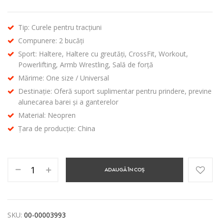
Tip: Curele pentru tracțiuni
Compunere: 2 bucăți
Sport: Haltere, Haltere cu greutăți, CrossFit, Workout,
Powerlifting, Armb Wrestling, Sală de forță
Mărime: One size / Universal
Destinație: Oferă suport suplimentar pentru prindere, previne
alunecarea barei și a ganterelor
Material: Neopren
Țara de producție: China
ADAUGĂ ÎN COȘ
SKU:
00-00003993