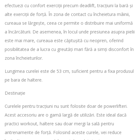
efectuezi cu confort exerciții precum deadlift, tracțiuni la bară și
alte exerciții de forță. În zona de contact cu încheietura mâinii,
cureaua se lărgește, ceea ce permite o distribuire mai uniformă
a încărcăturii. De asemenea, în locul unde presiunea asupra pielii
este mai mare, cureaua este căptușită cu neopren, oferind
posibilitatea de a lucra cu greutăți mari fără a simți disconfort în
zona încheieturilor.
Lungimea curelei este de 53 cm, suficient pentru a fixa produsul
pe bara de haltere.
Destinație
Curelele pentru tracțiuni nu sunt folosite doar de powerlifteri.
Acest accesoriu are o gamă largă de utilizări. Este ideal dacă
practici workout, haltere sau doar mergi la sală pentru
antrenamente de forță. Folosind aceste curele, vei reduce