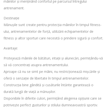
mâinilor și menținând confortul pe parcursul întregului
antrenament.
Destinație
Mănușile sunt create pentru protecția mâinilor în timpul fitness-
ului, antrenamentelor de forță, utilizării echipamentelor de
fitness și altor sporturi care necesită o prindere sigură și confort.
Avantaje:
Protejează mâinile de bătături, iritații și alunecări, permițându-vă
să vă concentrați asupra antrenamentului.
Aproape că nu se simt pe mâini, nu restricționează mișcările și
oferă o senzație de libertate în timpul antrenamentelor.
Construcția bine gândită și cusăturile întărite garantează o
durată lungă de viață a mănușilor.
Disponibile în diferite culori, permițând alegerea opțiunii care se
potrivește perfect gusturilor și stilului dumneavoastră sportiv.