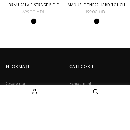
BRAU SALA FISTRAGE PIELE
MANUSI FITNESS HARD TOUCH
699.00
MDL
199.00
MDL
INFORMAȚIE
CATEGORII
Despre noi
Echipament
Cum comand
Imbracaminte
Livrare
Copii
Contacte
Seturi