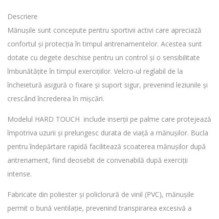
Descriere
Mănușile sunt concepute pentru sportivii activi care apreciază
confortul și protecția în timpul antrenamentelor. Acestea sunt
dotate cu degete deschise pentru un control și o sensibilitate
îmbunătățite în timpul exercițiilor. Velcro-ul reglabil de la
încheietură asigură o fixare și suport sigur, prevenind leziunile și
crescând încrederea în mișcări.
Modelul HARD TOUCH include inserții pe palme care protejează
împotriva uzurii și prelungesc durata de viață a mănușilor. Bucla
pentru îndepărtare rapidă facilitează scoaterea mănușilor după
antrenament, fiind deosebit de convenabilă după exerciții
intense.
Fabricate din poliester și policlorură de vinil (PVC), mănușile
permit o bună ventilație, prevenind transpirarea excesivă a