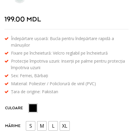
199.00
MDL
Îndepărtare ușoară: Bucla pentru îndepărtare rapidă a
mănușilor
Fixare pe încheietură: Velcro reglabil pe încheietură
Protecție împotriva uzurii: Inserții pe palme pentru protecția
împotriva uzurii
Sex: Femei, Bărbați
Material: Poliester / Policlorură de vinil (PVC)
Țara de origine: Pakistan
CULOARE
S
M
L
XL
MĂRIME