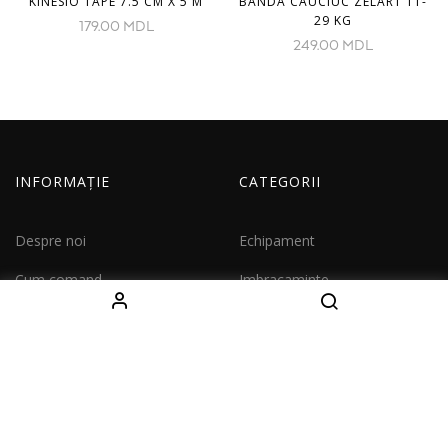
KINESIO TAPE 7.5 CM X 5 M
BANDA CAUCIUC ZELART 11-
29 KG
179.00
MDL
249.00
MDL
INFORMAȚIE
CATEGORII
Despre noi
Echipament
Cum comand
Imbracaminte
Livrare
Copii
Contacte
Seturi
CONTACTE