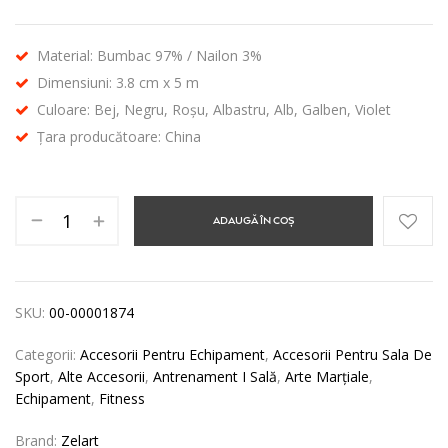
Material: Bumbac 97% / Nailon 3%
Dimensiuni: 3.8 cm x 5 m
Culoare: Bej, Negru, Roșu, Albastru, Alb, Galben, Violet
Țara producătoare: China
ADAUGĂ ÎN COȘ
SKU:
00-00001874
Categorii:
Accesorii Pentru Echipament
,
Accesorii Pentru Sala De
Sport
,
Alte Accesorii
,
Antrenament I Sală
,
Arte Marțiale
,
Echipament
,
Fitness
Brand:
Zelart