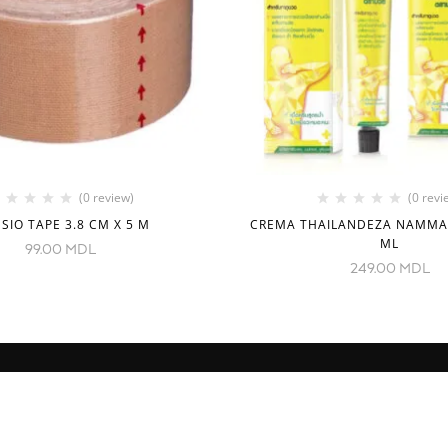
(0 review)
(0 revi
SIO TAPE 3.8 CM X 5 M
CREMA THAILANDEZA NAMMA
ML
99.00
MDL
249.00
MDL
CONTACTE