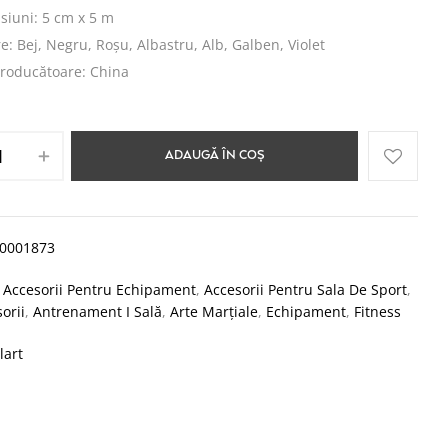
siuni: 5 cm x 5 m
e: Bej, Negru, Roșu, Albastru, Alb, Galben, Violet
producătoare: China
ADAUGĂ ÎN COȘ
00001873
:
Accesorii Pentru Echipament
,
Accesorii Pentru Sala De Sport
,
orii
,
Antrenament I Sală
,
Arte Marțiale
,
Echipament
,
Fitness
lart