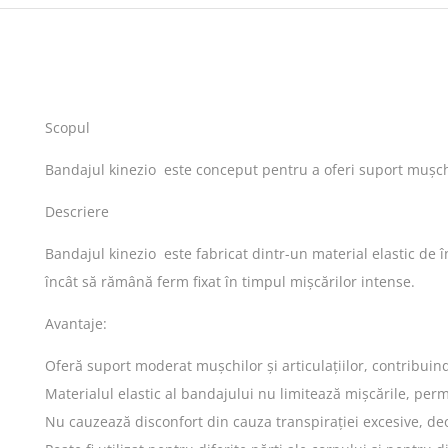
Scopul
Bandajul kinezio este conceput pentru a oferi suport mușchilor
Descriere
Bandajul kinezio este fabricat dintr-un material elastic de în
încât să rămână ferm fixat în timpul mișcărilor intense.
Avantaje:
Oferă suport moderat mușchilor și articulațiilor, contribuin
Materialul elastic al bandajului nu limitează mișcările, permi
Nu cauzează disconfort din cauza transpirației excesive, deo