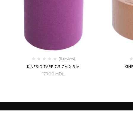
(0 review)
KINESIO TAPE 7.5 CM X 5 M
KINE
179.00
MDL
INFORMAȚIE
CATEGORII