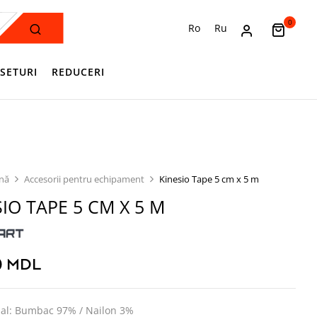
0
Ro
Ru
SETURI
REDUCERI
ină
Accesorii pentru echipament
Kinesio Tape 5 cm x 5 m
SIO TAPE 5 CM X 5 M
0
MDL
ial: Bumbac 97% / Nailon 3%