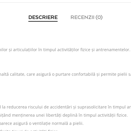
DESCRIERE
RECENZII (0)
 și articulațiilor în timpul activităților fizice și antrenamentelor.
altă calitate, care asigură o purtare confortabilă și permite pielii 
d la reducerea riscului de accidentări și suprasolicitare în timpul 
țând menținerea unei libertăți deplină în timpul activității fizice.
arece asigură o ventilație normală a pielii.