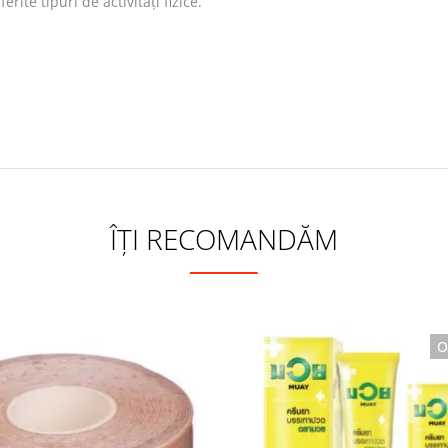
erite tipuri de activități fizice.
ÎȚI RECOMANDĂM
O