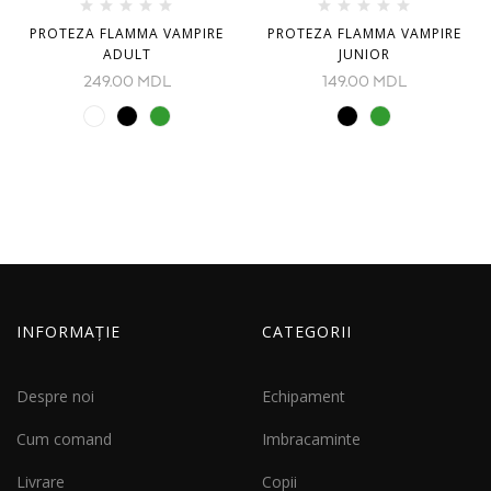
PROTEZA FLAMMA VAMPIRE
PROTEZA FLAMMA VAMPIRE
ADULT
JUNIOR
249.00
MDL
149.00
MDL
INFORMAȚIE
CATEGORII
Despre noi
Echipament
Cum comand
Imbracaminte
Livrare
Copii