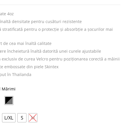
ate 4oz
 înaltă densitate pentru cusături rezistente
stratificată pentru o protecție și absorbție a șocurilor mai
t de cea mai înaltă calitate
ere încheietură înaltă datorită unei curele ajustabile
 exclusiv de curea Velcro pentru poziționarea corectă a mâinii
te embossate din piele Skintex
put în Thailanda
l Mărimi
L/XL
S
M