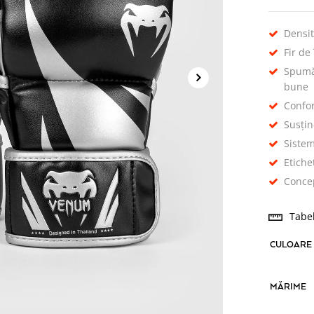
Densit
Fir de
Spumă 
bune
Confor
Susțin
Sistem
Etiche
Conce
Tabe
CULOARE
MĂRIME