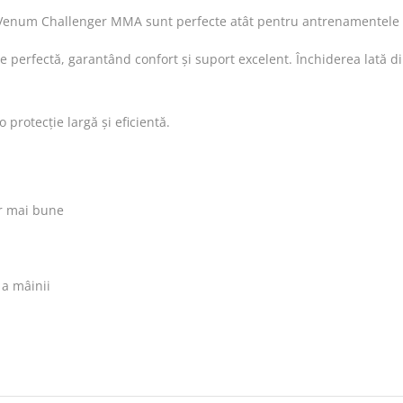
 Venum Challenger MMA sunt perfecte atât pentru antrenamentele din
re perfectă, garantând confort și suport excelent. Închiderea lată d
protecție largă și eficientă.
or mai bune
 a mâinii