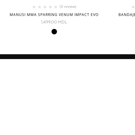
(0 review)
MANUSI MMA SPARRING VENUM IMPACT EVO
BANDAJ
1,499.00
MDL
INFORMAȚIE
CATEGORII
Despre noi
Echipament
Cum comand
Imbracamint
Livrare
Copii
Contacte
Seturi