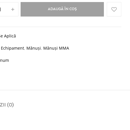
ADAUGĂ ÎN COȘ
e Aplică
:
Echipament
,
Mănuși
,
Mănuși MMA
enum
II (0)