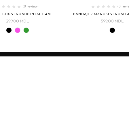
(0 review)
(0 revi
E BOX VENUM KONTACT 4M
BANDAJE / MANUSI VENUM G
299.00
MDL
599.00
MDL
CONTACTE
Decebal Blvd 139 B, oficiul 11
Moldova
e
( vezi pe hartă)
Tel: +37376766699
Fightshopmoldova2@gmail.c