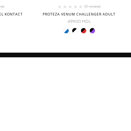
ew)
(0 review)
EL KONTACT
PROTEZA VENUM CHALLENGER ADULT
499.00
MDL
NOI IN RETELE SOCIALE
1, Chișinău,
om