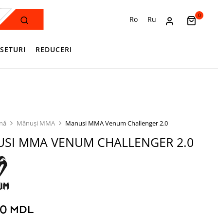
0
Ro
Ru
SETURI
REDUCERI
ină
Mănuși MMA
Manusi MMA Venum Challenger 2.0
SI MMA VENUM CHALLENGER 2.0
00
MDL