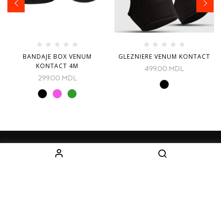
BANDAJE BOX VENUM
GLEZNIERE VENUM KONTACT
KONTACT 4M
499.00
MDL
299.00
MDL
INFORMAȚIE
CATEGORII
Despre noi
Echipament
Cum comand
Imbracaminte