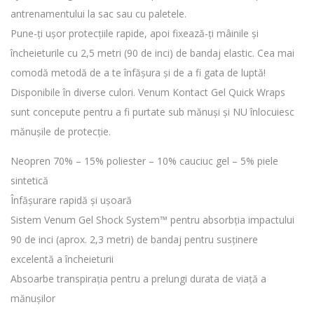
antrenamentului la sac sau cu paletele.
Pune-ți ușor protecțiile rapide, apoi fixează-ți mâinile și
încheieturile cu 2,5 metri (90 de inci) de bandaj elastic. Cea mai
comodă metodă de a te înfășura și de a fi gata de luptă!
Disponibile în diverse culori. Venum Kontact Gel Quick Wraps
sunt concepute pentru a fi purtate sub mănuși și NU înlocuiesc
mănușile de protecție.
Neopren 70% – 15% poliester – 10% cauciuc gel – 5% piele
sintetică
Înfășurare rapidă și ușoară
Sistem Venum Gel Shock System™ pentru absorbția impactului
90 de inci (aprox. 2,3 metri) de bandaj pentru susținere
excelentă a încheieturii
Absoarbe transpirația pentru a prelungi durata de viață a
mănușilor