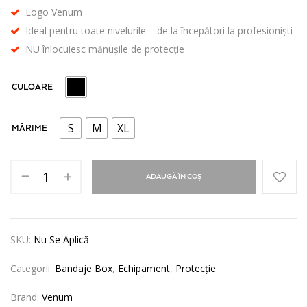
Logo Venum
Ideal pentru toate nivelurile – de la începători la profesioniști
NU înlocuiesc mănușile de protecție
CULOARE
S
M
XL
MĂRIME
ADAUGĂ ÎN COȘ
SKU:
Nu Se Aplică
Categorii:
Bandaje Box
,
Echipament
,
Protecție
Brand:
Venum