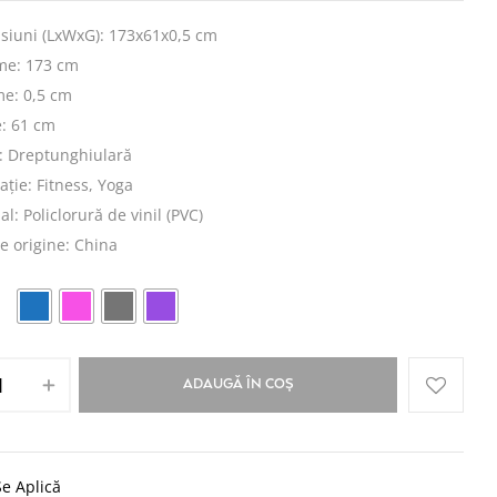
siuni (LxWxG): 173x61x0,5 cm
me: 173 cm
me: 0,5 cm
e: 61 cm
: Dreptunghiulară
ație: Fitness, Yoga
al: Policlorură de vinil (PVC)
e origine: China
ADAUGĂ ÎN COȘ
e Aplică