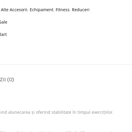
:
Alte Accesorii
,
Echipament
,
Fitness
,
Reduceri
Sale
lart
II (0)
nd alunecarea și oferind stabilitate în timpul exercițiilor.