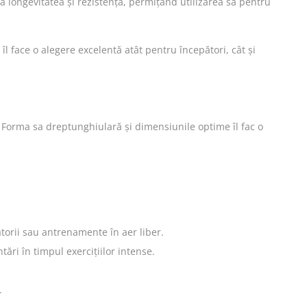
ză longevitatea și rezistența, permițând utilizarea sa pentru
a îl face o alegere excelentă atât pentru începători, cât și
. Forma sa dreptunghiulară și dimensiunile optime îl fac o
ătorii sau antrenamente în aer liber.
ări în timpul exercițiilor intense.
.