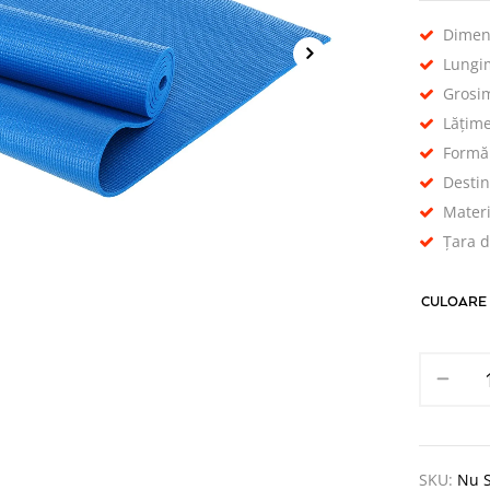
Dimen
Lungi
Grosi
Lățim
Formă
Destin
Materi
Țara d
CULOARE
SKU:
Nu S