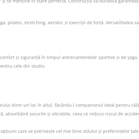
or și se menține în stare perfectă. Construcția sa durabilă garantea
ga, pilates, stretching, aerobic și exerciții de forță. Versatilitatea s
confort și siguranță în timpul antrenamentelor sportive și de yoga
entru cele din studio.
rului dintr-un loc în altul, făcându-l companionul ideal pentru căl
, absorbând șocurile și vibrațiile, ceea ce reduce riscul de accident
pțiunii care se potrivește cel mai bine stilului și preferințelor tale