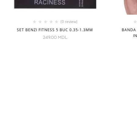
(0 review)
SET BENZI FITNESS 5 BUC 0.35-1.3MM
BANDA 
I
249.00
MDL
INFORMAȚIE
CATEGORII
Despre noi
Echipament
Cum comand
Imbracamint
Livrare
Copii