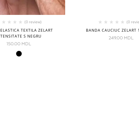
(0 review)
(0 revi
ELASTICA TEXTILA ZELART
BANDA CAUCIUC ZELART 1
NTENSITATE S NEGRU
249.00
MDL
150.00
MDL
CONTACTE
Decebal Blvd 139 B, oficiul 11
Moldova
e
( vezi pe hartă)