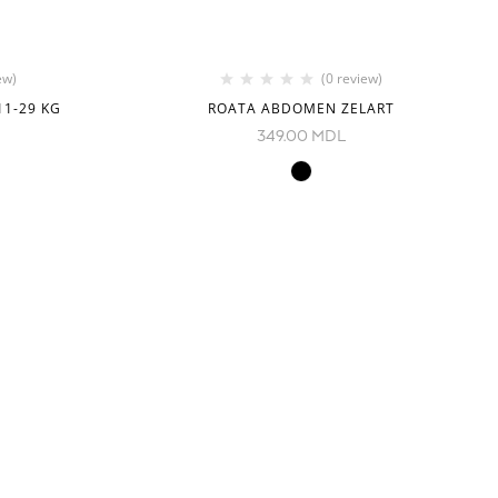
ew)
(0 review)
1-29 KG
ROATA ABDOMEN ZELART
349.00
MDL
NOI IN RETELE SOCIALE
1, Chișinău,