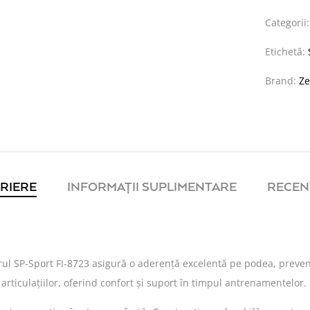
Categorii
Etichetă:
Brand:
Ze
RIERE
INFORMAȚII SUPLIMENTARE
RECENZ
vorul SP-Sport FI-8723 asigură o aderență excelentă pe podea, preveni
ticulațiilor, oferind confort și suport în timpul antrenamentelor.