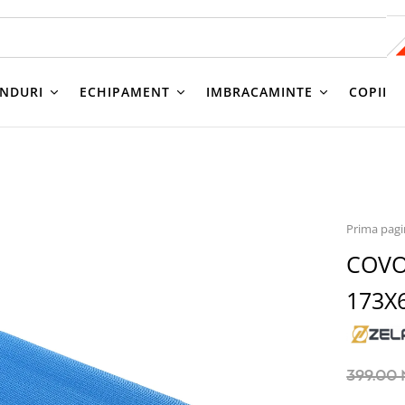
NDURI
ECHIPAMENT
IMBRACAMINTE
COPII
Prima pag
COVO
173X
399.00