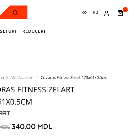
0
Ro
Ru
SETURI
REDUCERI
ină
Alte Accesorii
Covoras Fitness Zelart 173x61x0,5см
RAS FITNESS ZELART
61X0,5СМ
340.00
MDL
MDL