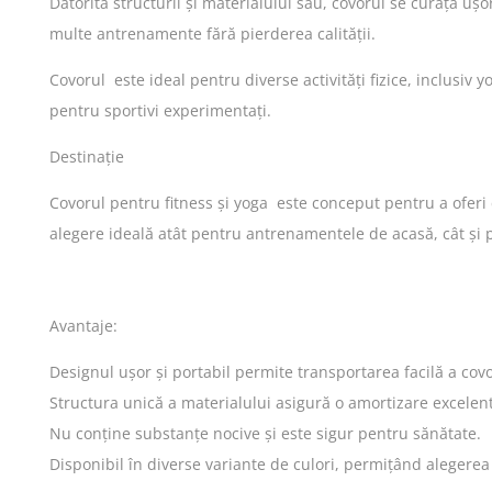
Datorită structurii și materialului său, covorul se curăță uș
multe antrenamente fără pierderea calității.
Covorul este ideal pentru diverse activități fizice, inclusiv yo
pentru sportivi experimentați.
Destinație
Covorul pentru fitness și yoga este conceput pentru a oferi 
alegere ideală atât pentru antrenamentele de acasă, cât și p
Avantaje:
Designul ușor și portabil permite transportarea facilă a covo
Structura unică a materialului asigură o amortizare excelentă
Nu conține substanțe nocive și este sigur pentru sănătate.
Disponibil în diverse variante de culori, permițând alegerea o