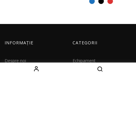
INFORMAȚIE
CATEGORII
Despre noi
Echipament
Cum comand
Imbracaminte
Livrare
Copii
Contacte
Seturi
CONTACTE