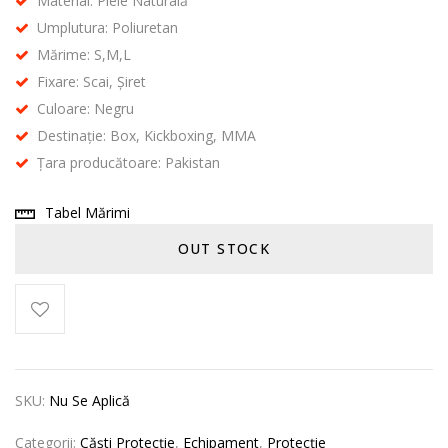
Material: Piele Naturală
Umplutura: Poliuretan
Mărime: S,M,L
Fixare: Scai, Șiret
Culoare: Negru
Destinație: Box, Kickboxing, MMA
Țara producătoare: Pakistan
Tabel Mărimi
OUT STOCK
SKU:
Nu Se Aplică
Categorii:
Căști Protecție
,
Echipament
,
Protecție