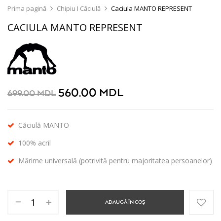
Prima pagină
Chipiu I Căciulă
Caciula MANTO REPRESENT
CACIULA MANTO REPRESENT
560.00
MDL
699.00
MDL
Căciulă MANTO
100% acril
Mărime universală (potrivită pentru majoritatea persoanelor)
ADAUGĂ ÎN COȘ