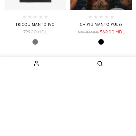
TRICOU MANTO IVO
CHIPIU MANTO PULSE
799.00
MDL
560.00
MDL
699.00
MDL
INFORMAȚIE
CATEGORII
Despre noi
Echipament
Cum comand
Imbracaminte
Livrare
Copii