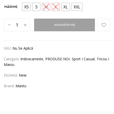
XS
S
M
L
XL
XXL
MĂRIME
ADAUGĂ ÎN COȘ
SKU:
Nu Se Aplică
Categorii:
Imbracaminte
,
PRODUSE NOI
,
Sport I Casual
,
Tricou I
Maiou
Etichetă:
New
Brand:
Manto