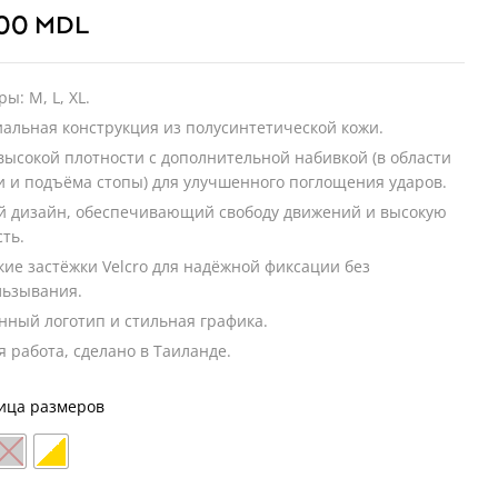
.00
MDL
ы: M, L, XL.
альная конструкция из полусинтетической кожи.
высокой плотности с дополнительной набивкой (в области
и и подъёма стопы) для улучшенного поглощения ударов.
й дизайн, обеспечивающий свободу движений и высокую
сть.
ие застёжки Velcro для надёжной фиксации без
льзывания.
нный логотип и стильная графика.
я работа, сделано в Таиланде.
ица размеров