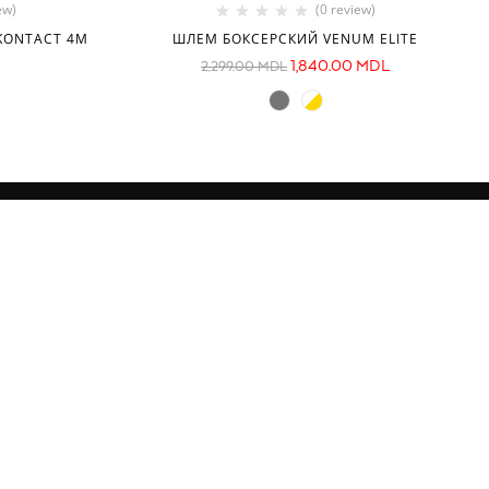
ew)
(0 review)
KONTACT 4M
ШЛЕМ БОКСЕРСКИЙ VENUM ELITE
1,840.00
MDL
2,299.00
MDL
МЫ В СОЦСЕТЯХ
, Chișinău,
om