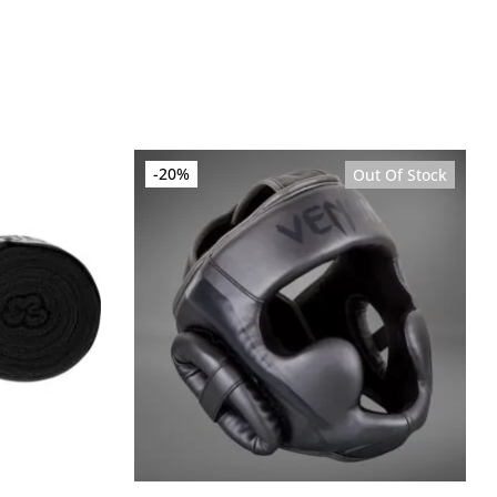
-20%
Sale
Out Of Stock