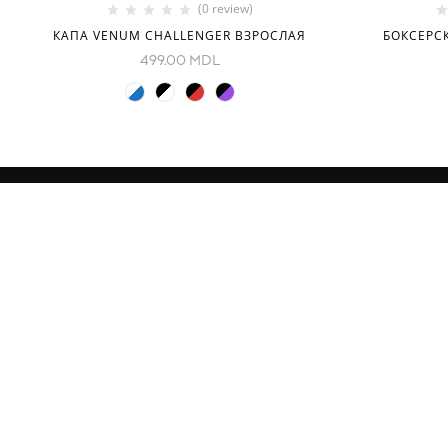
(0 review)
КАПА VENUM CHALLENGER ВЗРОСЛАЯ
БОКСЕРСК
499.00
MDL
ИНФОРМАЦИЯ
КАТЕГОРИ
О нас
Оборудован
Как заказать
Одежда
Доставка
Дети
Контакты
Наборы