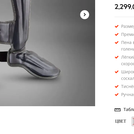
2,299
Размер
Преми
Пена 
голен
Лёгки
скоро
Широк
соска
Тиснё
Ручна
Табл
ЦВЕТ