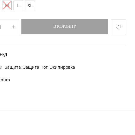
M
L
XL
В КОРЗИНУ
Н/Д
ии:
Защита
,
Защита Ног
,
Экипировка
enum