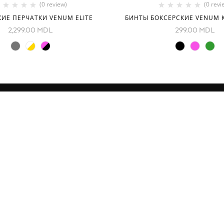
(0 review)
(0 revi
ИЕ ПЕРЧАТКИ VENUM ELITE
БИНТЫ БОКСЕРСКИЕ VENUM 
2,299.00
MDL
299.00
MDL
И
КОНТАКТЫ
ие
Decebal Blvd 139 B, офис 111
Moldova
(смотрите на карте)
Tel: +37376766699
Fightshopmoldova2@gmail.c
Часы работы: