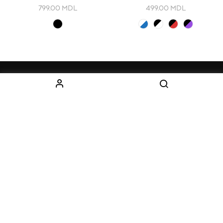
799.00
MDL
499.00
MDL
ИНФОРМАЦИЯ
КАТЕГОРИИ
О нас
Оборудование
Как заказать
Одежда
Доставка
Дети
Контакты
Наборы
КОНТАКТЫ