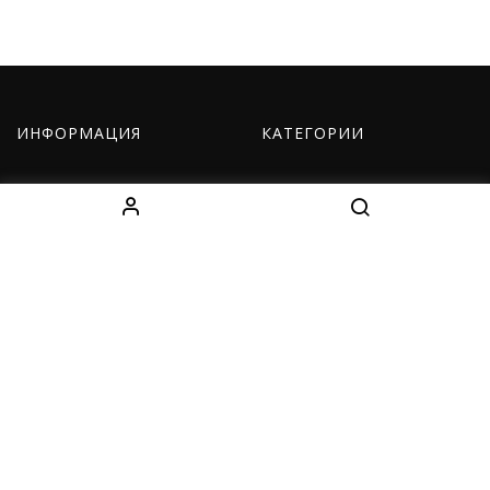
ИНФОРМАЦИЯ
КАТЕГОРИИ
О нас
Оборудование
Как заказать
Одежда
Доставка
Дети
Контакты
Наборы
КОНТАКТЫ
Decebal Blvd 139 B, офис 111, Chișinău, Moldova