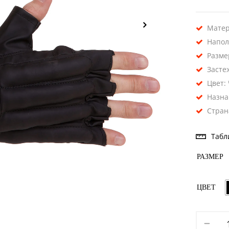
Матер
Напол
Разме
Засте
Цвет:
Назна
Стран
Табл
РАЗМЕР
ЦВЕТ