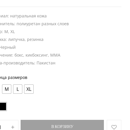
иал: натуральная кожа
нитель: полиуретан разных слоев
р: M, XL
жка: липучка, резинка
 Черный
чение: бокс, кикбоксинг, MMA
а-производитель: Пакистан
ица размеров
M
L
XL
В КОРЗИНУ