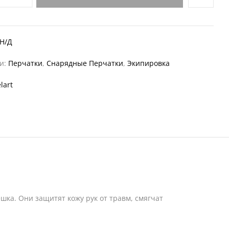
Н/Д
ии:
Перчатки
,
Снарядные Перчатки
,
Экипировка
lart
шка. Они защитят кожу рук от травм, смягчат