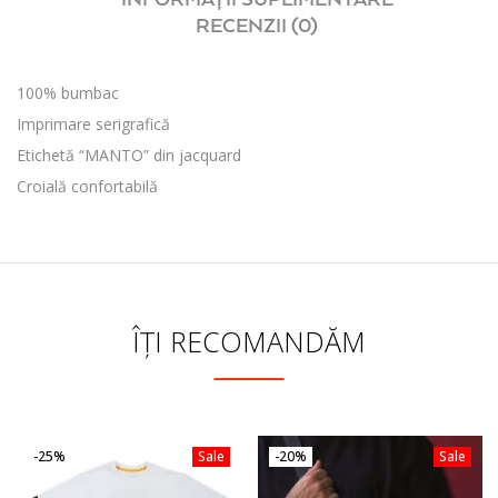
RECENZII (0)
100% bumbac
Imprimare serigrafică
Etichetă “MANTO” din jacquard
Croială confortabilă
ÎȚI RECOMANDĂM
-25%
Sale
-20%
Sale