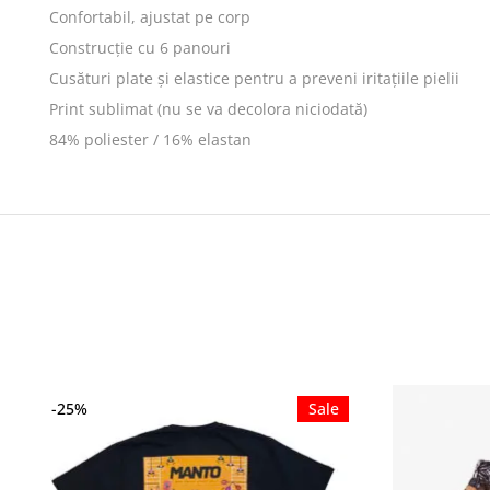
Confortabil, ajustat pe corp
Construcție cu 6 panouri
Cusături plate și elastice pentru a preveni iritațiile pielii
Print sublimat (nu se va decolora niciodată)
84% poliester / 16% elastan
-25%
Sale