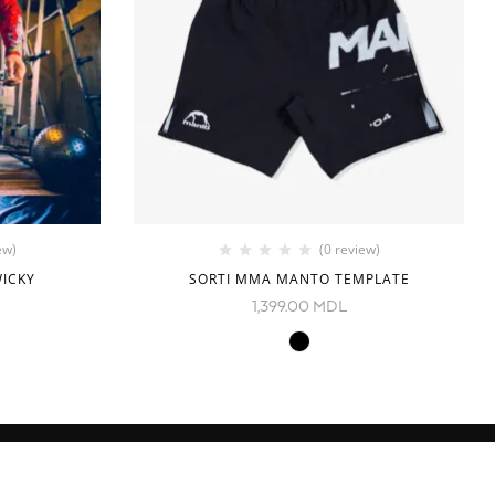
ew)
(0 review)
ICKY
SORTI MMA MANTO TEMPLATE
1,399.00
MDL
NOI IN RETELE SOCIALE