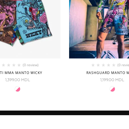
(0 review)
(0 revi
TI MMA MANTO WICKY
RASHGUARD MANTO W
1,399.00
MDL
1,199.00
MDL
CONTACTE