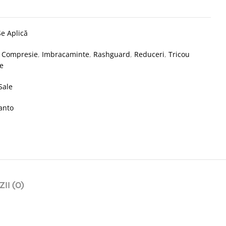
e Aplică
:
Compresie
,
Imbracaminte
,
Rashguard
,
Reduceri
,
Tricou
e
Sale
anto
II (0)