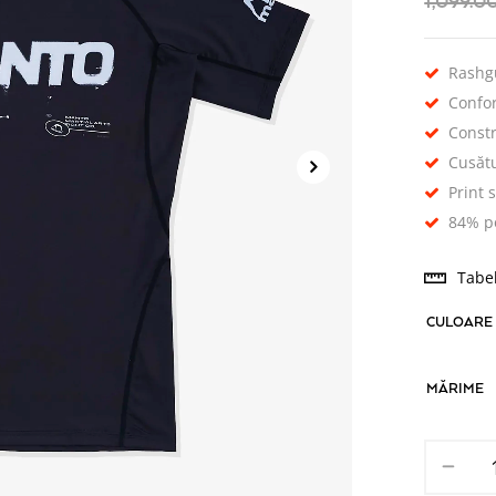
1,099.0
Rashg
Confor
Constr
Cusătu
Print 
84% po
Tabe
CULOARE
MĂRIME