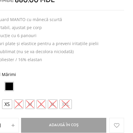
880.00
MDL
0
MDL
uard MANTO cu mânecă scurtă
tabil, ajustat pe corp
ucție cu 6 panouri
ri plate și elastice pentru a preveni iritațiile pielii
sublimat (nu se va decolora niciodată)
liester / 16% elastan
l Mărimi
XS
S
M
L
XL
XXL
ADAUGĂ ÎN COȘ