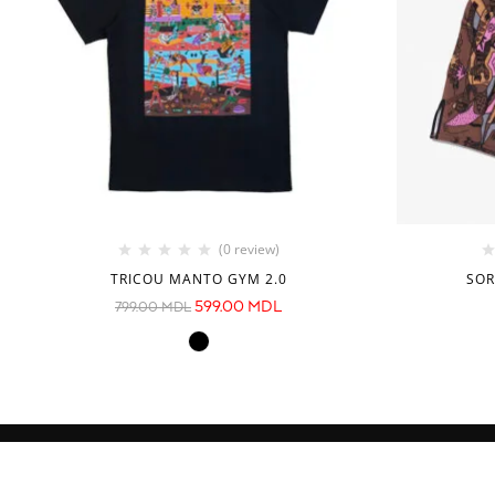
(0 review)
TRICOU MANTO GYM 2.0
SOR
599.00
MDL
799.00
MDL
INFORMAȚIE
CATEGORII