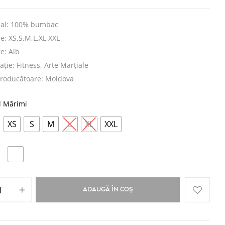
ial: 100% bumbac
: XS,S,M,L,XL,XXL
e: Alb
ație: Fitness, Arte Marțiale
producătoare: Moldova
l Mărimi
XS
S
M
L
XL
XXL
ADAUGĂ ÎN COȘ