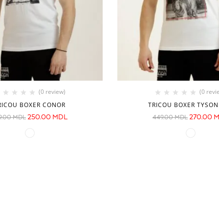
(0 review)
(0 revi
RICOU BOXER CONOR
TRICOU BOXER TYSON
250.00
MDL
270.00
M
9.00
MDL
449.00
MDL
CONTACTE