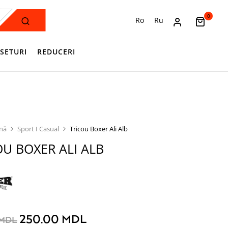
0
Ro
Ru
SETURI
REDUCERI
ină
Sport I Casual
Tricou Boxer Ali Alb
OU BOXER ALI ALB
250.00
MDL
MDL