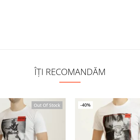
ÎȚI RECOMANDĂM
Sale
-40%
Out Of Stock