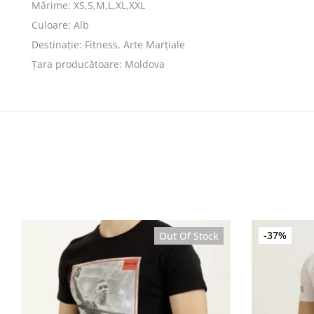
Mărime: XS,S,M,L,XL,XXL
Culoare: Alb
Destinație: Fitness, Arte Marțiale
Țara producătoare: Moldova
-37%
Out Of Stock