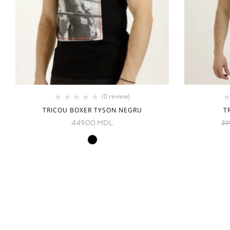
(0 review)
TRICOU BOXER TYSON NEGRU
T
449.00
MDL
39
INFORMAȚIE
CATEGORII