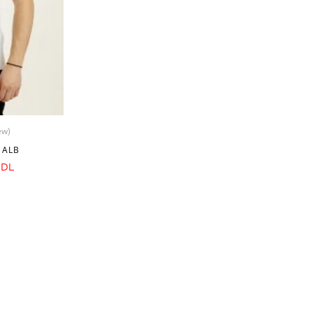
ew)
 ALB
DL
NOI IN RETELE SOCIALE