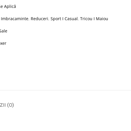
e Aplică
:
Imbracaminte
,
Reduceri
,
Sport I Casual
,
Tricou I Maiou
Sale
xer
II (0)