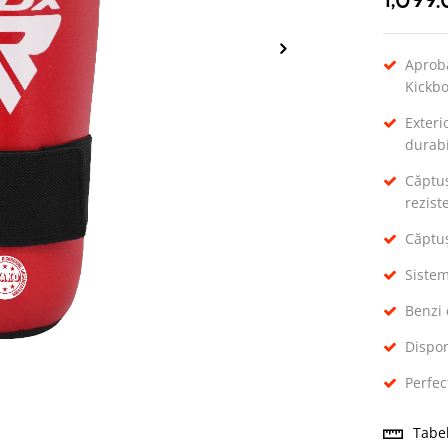
1,099
Aproba
Kickbo
Exteri
durabi
Căptuș
rezist
Căptuș
Sistem
Benzi 
Dispon
Perfec
Tabe