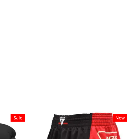
Sale
New