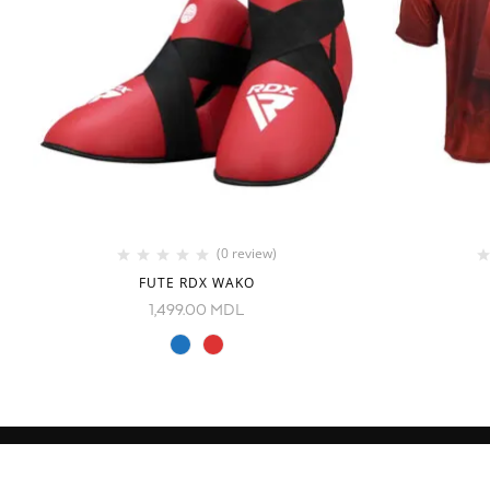
(0 review)
FUTE RDX WAKO
1,499.00
MDL