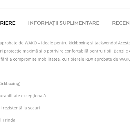
RIERE
INFORMAȚII SUPLIMENTARE
RECENZ
 aprobate de WAKO – ideale pentru kickboxing și taekwondo! Acest
i protecție maximă și o potrivire confortabilă pentru tibii. Benzile
, fără a compromite mobilitatea, cu tibierele RDX aprobate de WAKO
Kickboxing)
urabilitate excepțională
 rezistentă la șocuri
al Trinda