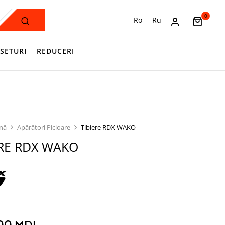
0
Ro
Ru
SETURI
REDUCERI
ină
Apărători Picioare
Tibiere RDX WAKO
ERE RDX WAKO