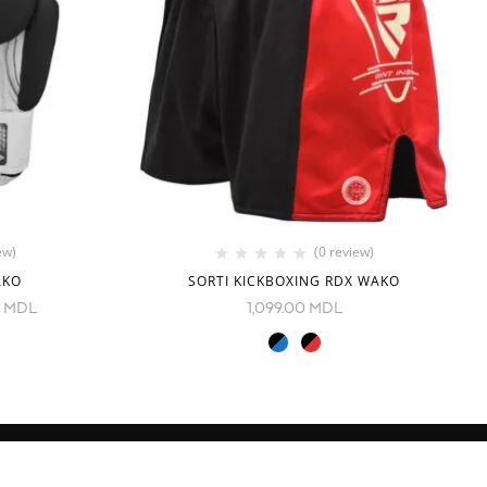
ew)
(0 review)
AKO
SORTI KICKBOXING RDX WAKO
0
MDL
1,099.00
MDL