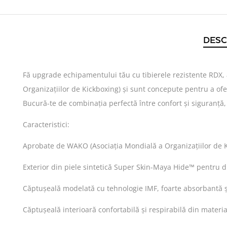
DESC
Fă upgrade echipamentului tău cu tibierele rezistente RDX,
Organizațiilor de Kickboxing) și sunt concepute pentru a ofer
Bucură-te de combinația perfectă între confort și siguranță
Caracteristici:
Aprobate de WAKO (Asociația Mondială a Organizațiilor de 
Exterior din piele sintetică Super Skin-Maya Hide™ pentru d
Căptușeală modelată cu tehnologie IMF, foarte absorbantă și
Căptușeală interioară confortabilă și respirabilă din materi