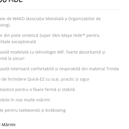
.00
MDL
te de WAKO (Asociația Mondială a Organizațiilor de
xing)
or din piele sintetică Super Skin-Maya Hide™ pentru
litate excepțională
eală modelată cu tehnologie IMF, foarte absorbantă și
entă la șocuri
eală interioară confortabilă și respirabilă din material Trinda
 de închidere Quick-EZ cu scai, practic și sigur
elastice pentru o fixare fermă și stabilă
ibile în mai multe mărimi
te pentru taekwondo și kickboxing
l Mărimi