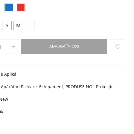
S
M
L
ADAUGĂ ÎN COȘ
e Aplică
:
Apărători Picioare
,
Echipament
,
PRODUSE NOI
,
Protecție
New
DX