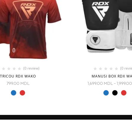
(0 review)
(0 revi
TRICOU RDX WAKO
MANUSI BOX RDX W
799.00
MDL
1,699.00
MDL
–
1,999.0