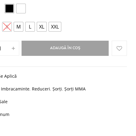
S
M
L
XL
XXL
ADAUGĂ ÎN COȘ
e Aplică
:
Imbracaminte
,
Reduceri
,
Șorți
,
Șorți MMA
Sale
enum