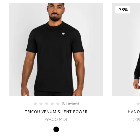
-33%
(0 review)
TRICOU VENUM SILENT POWER
HANO
799.00
MDL
2,0