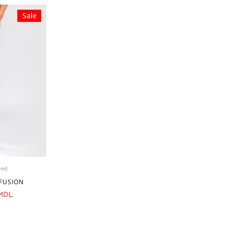
Sale
ew)
FUSION
MDL