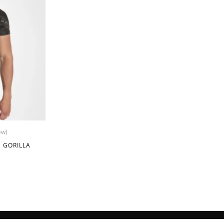
ew)
 GORILLA