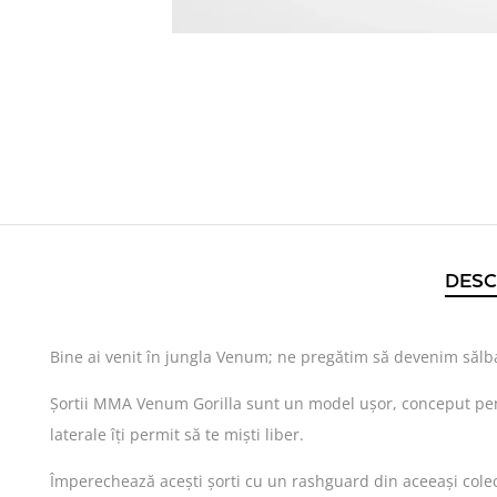
DESC
Bine ai venit în jungla Venum; ne pregătim să devenim sălbat
Șortii MMA Venum Gorilla sunt un model ușor, conceput pentru
laterale îți permit să te miști liber.
Împerechează acești șorti cu un rashguard din aceeași colec