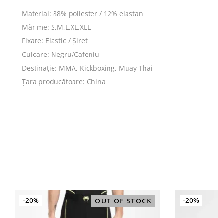
Material: 88% poliester / 12% elastan
Mărime: S,M,L,XL,XLL
Fixare: Elastic / Șiret
Culoare: Negru/Cafeniu
Destinație: MMA, Kickboxing, Muay Thai
Țara producătoare: China
-20%
Sale
-20%
OUT OF STOCK