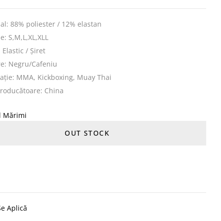
al: 88% poliester / 12% elastan
: S,M,L,XL,XLL
 Elastic / Șiret
re: Negru/Cafeniu
ație: MMA, Kickboxing, Muay Thai
producătoare: China
l Mărimi
OUT STOCK
e Aplică