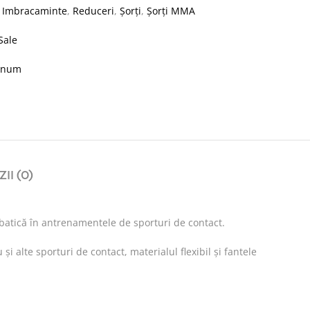
:
Imbracaminte
,
Reduceri
,
Șorți
,
Șorți MMA
Sale
enum
II (0)
lbatică în antrenamentele de sporturi de contact.
alte sporturi de contact, materialul flexibil și fantele