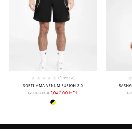
(0 review)
SORTI MMA VENUM FUSION 2.0
RASHG
1,040.00
MDL
1,299.00
MDL
1,1