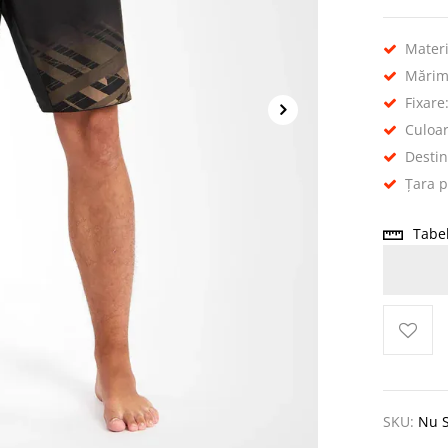
Materi
Mărime
Fixare:
Culoa
Destin
Țara 
Tabe
SKU:
Nu S