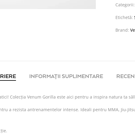
Categorii
Etichetă:
Brand:
V
RIERE
INFORMAȚII SUPLIMENTARE
RECENZ
ici! Colecția Venum Gorilla este aici pentru a inspira natura ta să
 a rezista antrenamentelor intense. Ideali pentru MMA, Jiu-Jitsu și 
ție.