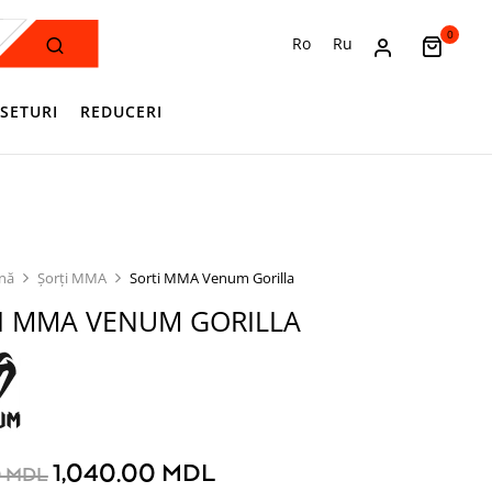
0
Ro
Ru
SETURI
REDUCERI
ină
Șorți MMA
Sorti MMA Venum Gorilla
I MMA VENUM GORILLA
1,040.00
MDL
0
MDL