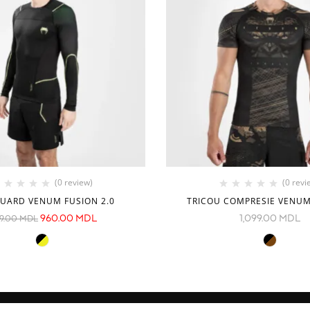
(0 review)
(0 revi
UARD VENUM FUSION 2.0
TRICOU COMPRESIE VENUM
960.00
MDL
1,099.00
MDL
99.00
MDL