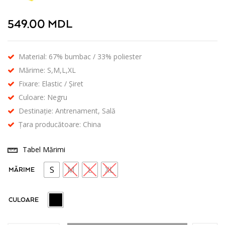
549.00
MDL
Material: 67% bumbac / 33% poliester
Mărime: S,M,L,XL
Fixare: Elastic / Șiret
Culoare: Negru
Destinație: Antrenament, Sală
Țara producătoare: China
Tabel Mărimi
S
M
L
XL
MĂRIME
CULOARE