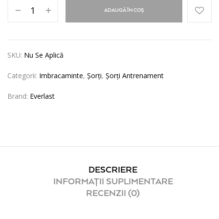
ADAUGĂ ÎN COȘ
SKU:
Nu Se Aplică
Categorii:
Imbracaminte
,
Șorți
,
Șorți Antrenament
Brand:
Everlast
DESCRIERE
INFORMAȚII SUPLIMENTARE
RECENZII (0)