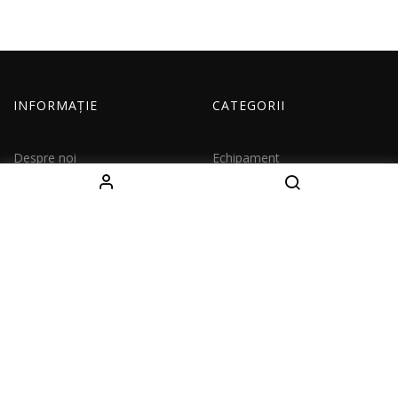
INFORMAȚIE
CATEGORII
Despre noi
Echipament
Cum comand
Imbracaminte
Livrare
Copii
Contacte
Seturi
CONTACTE
Decebal Blvd 139 B, oficiul 111, Chișinău, Moldova