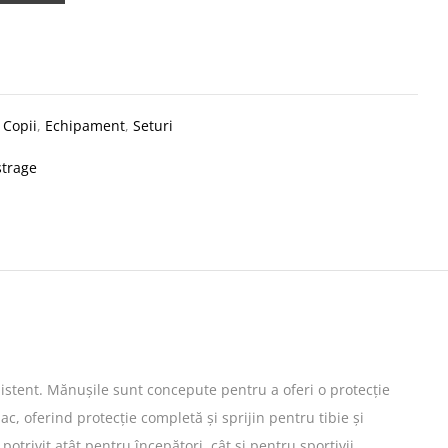
:
Copii
,
Echipament
,
Seturi
strage
ezistent. Mănușile sunt concepute pentru a oferi o protecție
, oferind protecție completă și sprijin pentru tibie și
otrivit atât pentru începători, cât și pentru sportivii