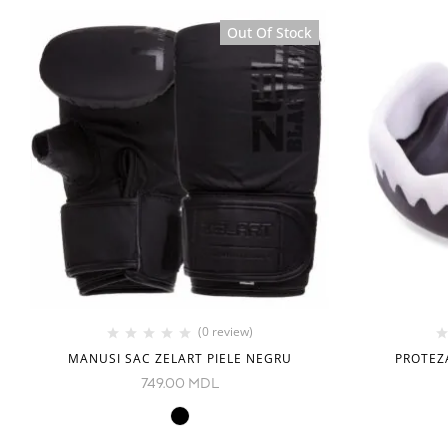
Out Of Stock
(0 review)
MANUSI SAC ZELART PIELE NEGRU
PROTEZ
749.00
MDL