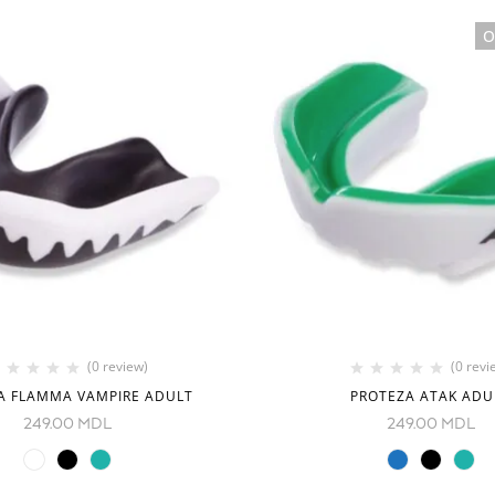
O
(0 review)
(0 revi
A FLAMMA VAMPIRE ADULT
PROTEZA ATAK ADU
249.00
MDL
249.00
MDL