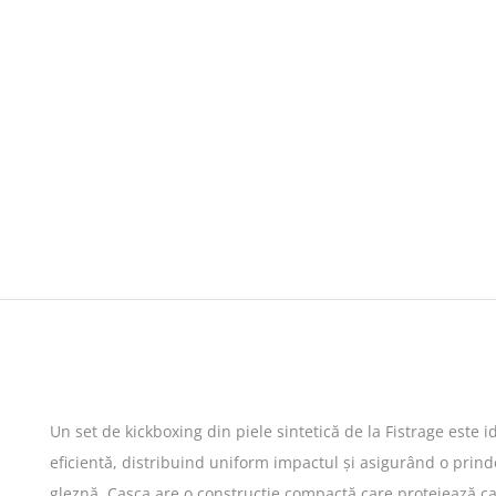
Un set de kickboxing din piele sintetică de la Fistrage este 
eficientă, distribuind uniform impactul și asigurând o prind
gleznă. Casca are o construcție compactă care protejează capul