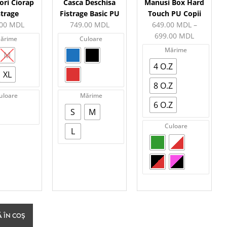
ori Ciorap
Casca Deschisa
Manusi Box Hard
strage
Fistrage Basic PU
Touch PU Copii
.00
MDL
749.00
MDL
649.00
MDL
–
699.00
MDL
ărime
Culoare
Mărime
M
4 O.Z
XL
8 O.Z
uloare
Mărime
6 O.Z
S
M
Culoare
L
 ÎN COȘ