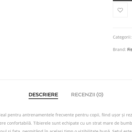
Categorii
Brand:
Fi
DESCRIERE
RECENZII (0)
ideal pentru antrenamentele frecvente pentru copii, fiind ușor și r
ere confortabilă. Tibierele sunt echipate cu un strat mare de bumbac
 și fața, permițând în același timp o vizibilitate bună. Setul este p