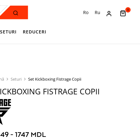
0
Ro
Ru
SETURI
REDUCERI
ină
Seturi
Set Kickboxing Fistrage Copii
KICKBOXING FISTRAGE COPII
349 - 1747 MDL