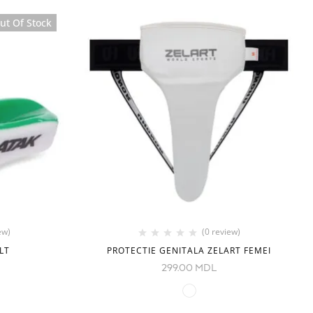
ut Of Stock
ew)
(0 review)
LT
PROTECTIE GENITALA ZELART FEMEI
299.00
MDL