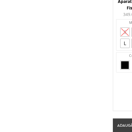
Aparat
Fi
349
M
S
L
C
ADAUGĂ