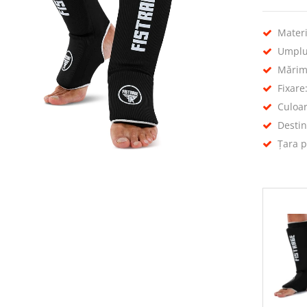
Materi
Umplu
Mărime
Fixare
Culoa
Destin
Țara p