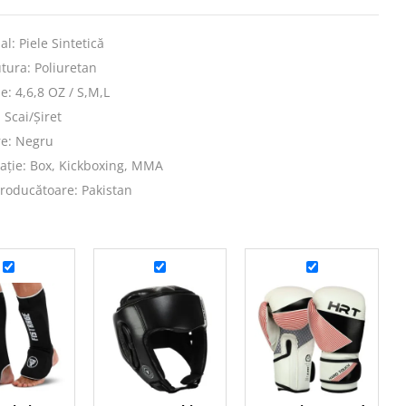
al: Piele Sintetică
tura: Poliuretan
: 4,6,8 OZ / S,M,L
: Scai/Șiret
re: Negru
ație: Box, Kickboxing, MMA
roducătoare: Pakistan