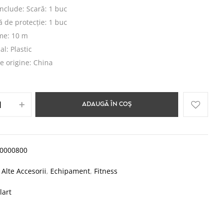
include: Scară: 1 buc
 de protecție: 1 buc
me: 10 m
al: Plastic
e origine: China
ADAUGĂ ÎN COȘ
00000800
:
Alte Accesorii
,
Echipament
,
Fitness
lart