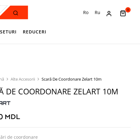
0
Ro
Ru
SETURI
REDUCERI
ină
Alte Accesorii
Scară De Coordonare Zelart 10m
Ă DE COORDONARE ZELART 10M
00
MDL
cări de coordonare