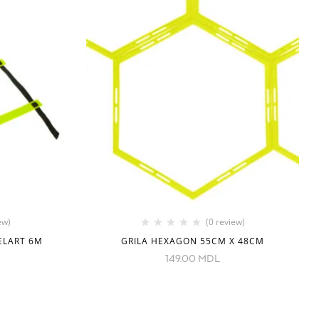
ew)
(0 review)
ELART 6M
GRILA HEXAGON 55CM X 48CM
149.00
MDL