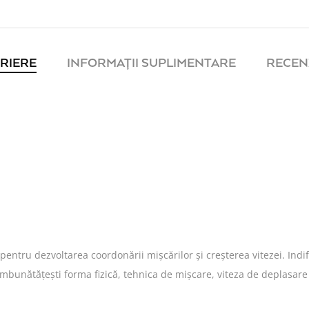
RIERE
INFORMAȚII SUPLIMENTARE
RECENZ
ntru dezvoltarea coordonării mișcărilor și creșterea vitezei. Indif
 îmbunătățești forma fizică, tehnica de mișcare, viteza de deplasare 