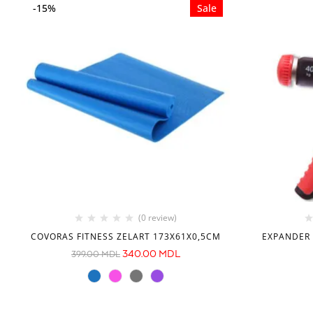
-15%
Sale
(0 review)
COVORAS FITNESS ZELART 173X61X0,5СМ
EXPANDER 
340.00
MDL
399.00
MDL