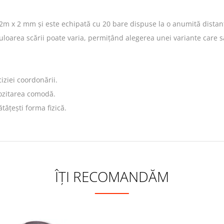
 x 2 mm și este echipată cu 20 bare dispuse la o anumită distanță 
Culoarea scării poate varia, permițând alegerea unei variante care s
iziei coordonării.
pozitarea comodă.
ătățești forma fizică.
ÎȚI RECOMANDĂM