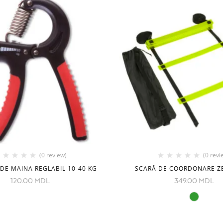
(0 review)
(0 revi
DE MAINA REGLABIL 10-40 KG
SCARĂ DE COORDONARE Z
120.00
MDL
349.00
MDL