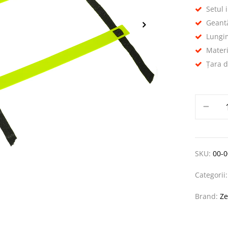
Setul 
Geantă
Lungi
Materi
Țara d
SKU:
00-
Categorii
Brand:
Ze