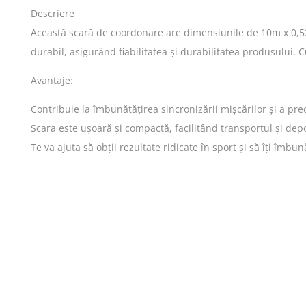
Descriere
Această scară de coordonare are dimensiunile de 10m x 0,52m
durabil, asigurând fiabilitatea și durabilitatea produsului. 
Avantaje:
Contribuie la îmbunătățirea sincronizării mișcărilor și a prec
Scara este ușoară și compactă, facilitând transportul și de
Te va ajuta să obții rezultate ridicate în sport și să îți îmbun